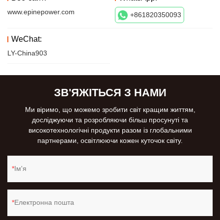
www.epinepower.com
+861820350093
WeChat:
LY-China903
ЗВ'ЯЖІТЬСЯ З НАМИ
Ми віримо, що можемо зробити світ кращим життям,
досліджуючи та розробляючи більш просунуті та
високотехнологічні продукти разом із глобальними
партнерами, освітлюючи кожен куточок світу.
Ім'я
Електронна пошта