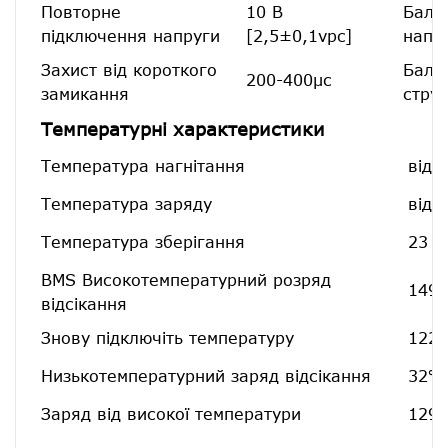
Повторне
10 В
Бала
підключення напруги
[2,5±0,1vpc]
напр
Захист від короткого
Бала
200-400μс
замикання
стру
Температурні характеристики
Температура нагнітання
від 
Температура заряду
від 
Температура зберігання
23 д
BMS Високотемпературний розряд
149℉
відсікання
Знову підключіть температуру
122 
Низькотемпературний заряд відсікання
32℉[
Заряд від високої температури
129,