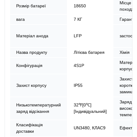
Місце
Розмір батареї
18650
походже
вага
7 КГ
Гарантія
Матеріал анода
LFP
застосу
Назва продукту
Літієва батарея
Хімія
Матеріа
Конфігурація
4S1P
корпусу
Захист в
Захист корпусу
IP55
коротког
замикан
Заряд ві
Низькотемпературний
32℉[0℃]
високої
заряд відсікання
[Індивідуальний]
темпера
Класифікація
UN3480, КЛАС9
Ефектив
доставки