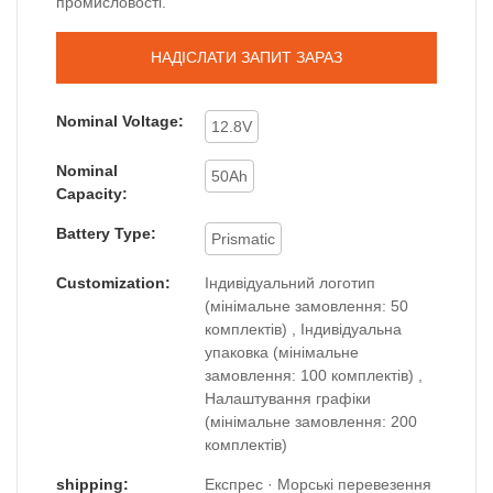
промисловості.
НАДІСЛАТИ ЗАПИТ ЗАРАЗ
Nominal Voltage:
12.8V
Nominal
50Ah
Capacity:
Battery Type:
Prismatic
Customization:
Індивідуальний логотип
(мінімальне замовлення: 50
комплектів) , Індивідуальна
упаковка (мінімальне
замовлення: 100 комплектів) ,
Налаштування графіки
(мінімальне замовлення: 200
комплектів)
shipping:
Експрес · Морські перевезення