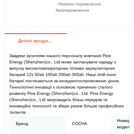
· Наземні перевезення ·
Авіаперевезення
Деталі продуктів
Завдяки зусиллям нашого персоналу компанія Pine
Energy (Shenzhen)co., Ltd може запланувати нараду з
випуску високотемпературних літієвих акумуляторних
батарей 12v 50ah 100ah 200ah 300ah. Наші літій-іонні
батареї постачаються за конкурентоспроможною ціною.
Технологічні інновації є основною причиною сталого
розвитку Pine Energy (Shenzhen)co., Ltd. Pine Energy
(Shenzhen)co., Ltd запровадить більш передові та
інноваційні технології та збере разом більше професійних
талантів.
Номер
Бренд
СОСНА
моделі