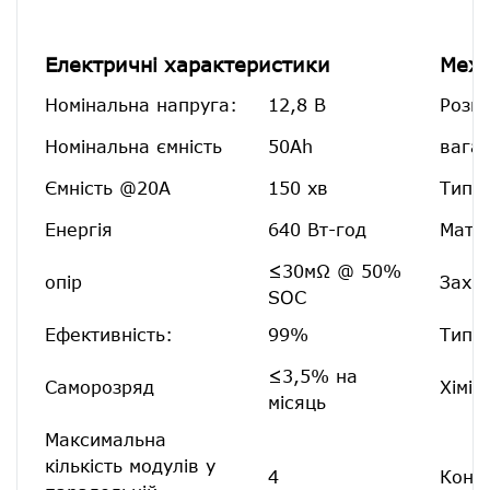
Електричні характеристики
Меха
Номінальна напруга:
12,8 В
Розмі
Номінальна ємність
50Ah
вага:
Ємність @20A
150 хв
Тип т
Енергія
640 Вт-год
Матер
≤30мΩ @ 50%
опір
Захис
SOC
Ефективність:
99%
Тип к
≤3,5% на
Саморозряд
Хімія
місяць
Максимальна
кількість модулів у
4
Конфі