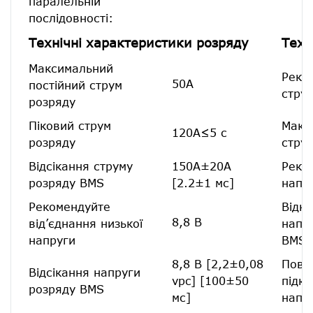
паралельній
послідовності:
Технічні характеристики розряду
Техн
Максимальний
Реко
50А
постійний струм
стру
розряду
Піковий струм
Макс
120А≤5 с
розряду
стру
Відсікання струму
150А±20А
Реко
розряду BMS
[2.2±1 мс]
напр
Рекомендуйте
Відк
8,8 В
від’єднання низької
напр
напруги
BMS
8,8 В [2,2±0,08
Повт
Відсікання напруги
vpc] [100±50
підк
розряду BMS
мс]
напр