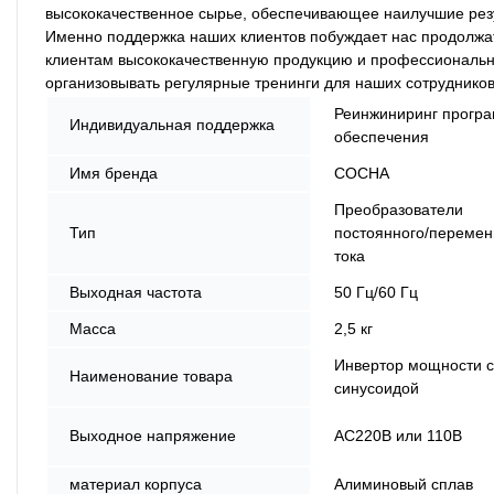
высококачественное сырье, обеспечивающее наилучшие резу
Именно поддержка наших клиентов побуждает нас продолжать 
клиентам высококачественную продукцию и профессиональны
организовывать регулярные тренинги для наших сотруднико
Реинжиниринг прогр
Индивидуальная поддержка
обеспечения
Имя бренда
СОСНА
Преобразователи
Тип
постоянного/перемен
тока
Выходная частота
50 Гц/60 Гц
Масса
2,5 кг
Инвертор мощности с
Наименование товара
синусоидой
Выходное напряжение
AC220В или 110В
материал корпуса
Алиминовый сплав