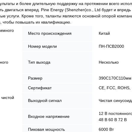
льтаты и более длительную поддержку на протяжении всего испол
двигаться вперед. Pine Energy (Shenzhen)co., Ltd будет и впредь
е услуги. Кроме того, таланты являются основной опорой компан
в, чтобы повышать их квалификацию.
аммного
Место происхождения
Китай
Номер модели
ПН-ПСВ2000
ного
Тип выхода
Несколько
Размер
390С170С110мм
Сертификат
CE, FCC, ROHS,
 чистой
Выходной сигнал
Чистая синусоид
12 В постоянного
Входное напряжение
48 В 60 В 72 В
Пиковая мощность
6000 Вт