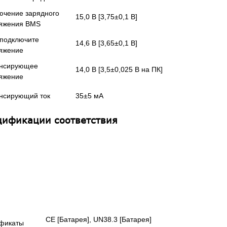
ючение зарядного
15,0 В [3,75±0,1 В]
яжения BMS
подключите
14,6 В [3,65±0,1 В]
яжение
нсирующее
14,0 В [3,5±0,025 В на ПК]
яжение
нсирующий ток
35±5 мА
цификации соответствия
CE [Батарея], UN38.3 [Батарея]
фикаты