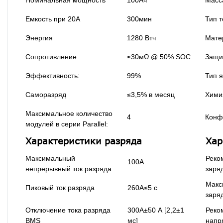
Емкость при 20А
300мин
Тип 
Энергия
1280 Втч
Мате
Сопротивление
≤30мΩ @ 50% SOC
Защи
Эффективность:
99%
Тип 
Саморазряд
≤3,5% в месяц
Хими
Максимальное количество
4
Конф
модулей в серии Parallel:
Характеристики разряда
Хар
Максимальный
Реко
100А
непрерывный ток разряда
заря
Макс
Пиковый ток разряда
260А≤5 с
заря
Отключение тока разряда
300А±50 А [2,2±1
Реко
BMS
мс]
напр