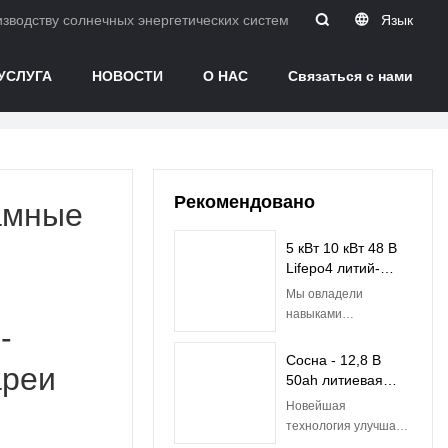
водству солнечных энергетических систем в Китае.
Язык
УСЛУГА
НОВОСТИ
О НАС
Связаться с нами
Рекомендовано
амные
5 кВт 10 кВт 48 В
Lifepo4 литий-
ионный
Мы овладели
аккумулятор со
навыками
-
встроенным BMS |
производственного
Pine
процесса дешевой
Сосна - 12,8 В
ареи
солнечной энергии 5
50ah литиевая
кВт 10 кВт Lifepo4
батарея Lifepo4
Новейшая
Battery 48v 50ah
батареи для
технология улучшает
Литий-ионная
свинцово-
качество литиевой