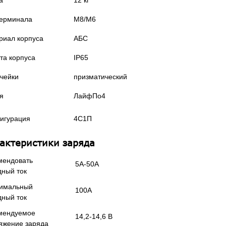
терминала
М8/М6
риал корпуса
АБС
та корпуса
IP65
ячейки
призматический
я
ЛайфПо4
игурация
4С1П
актеристики заряда
мендовать
5А-50А
дный ток
имальный
100А
дный ток
мендуемое
14,2-14,6 В
яжение заряда