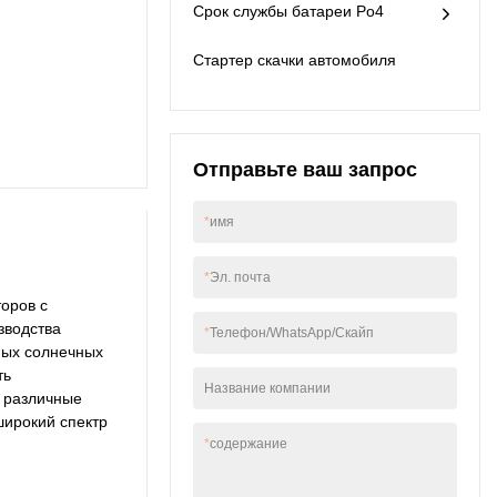
Срок службы батареи Po4
контейнеров для
хранения энергии
Стартер скачки автомобиля
продукт особенно
полезен.
Отправьте ваш запрос
*
имя
*
Эл. почта
торов с
зводства
*
Телефон/WhatsApp/Скайп
ных солнечных
ть
Название компании
е различные
широкий спектр
*
содержание