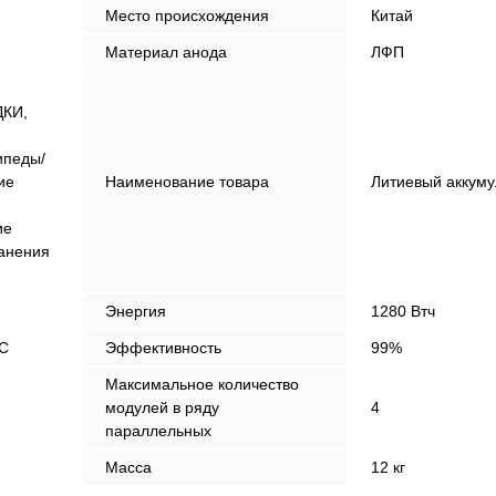
Место происхождения
Китай
Материал анода
ЛФП
ДКИ,
ипеды/
ие
Наименование товара
Литиевый аккуму
ие
анения
Энергия
1280 Втч
C
Эффективность
99%
Максимальное количество
модулей в ряду
4
параллельных
Масса
12 кг