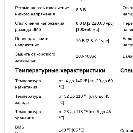
Рекомендовать отключение
Откл
8,8 В
низкого напряжения
напр
Отключение напряжения
8,8 В [2,2±0,08 vpc]
Пере
разряда BMS
[100±50 мс]
напр
Переподключите
Бала
10 В [2,5±0.1vpc]
напряжение
напр
Защита от короткого
200-400μс
Бала
замыкания
Температурные характеристики
Спе
Температура
от -4 до 140 ℉ [от -20 до 60
нагнетания
℃]
Температура
от 32 до 113 ℉ [от 0 до 45
заряда
℃]
Температура
от 23 до 113 ℉ [от -5 до 45
хранения
℃]
BMS
149 ℉ [65 ℃]
Серти