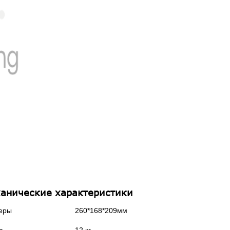
анические характеристики
еры
260*168*209мм
а
12 кг