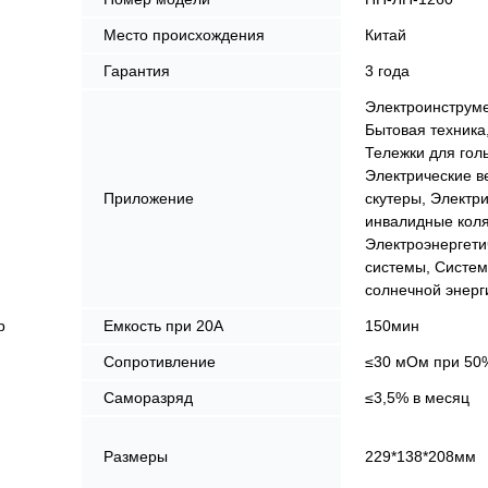
Место происхождения
Китай
Гарантия
3 года
Электроинструм
Бытовая техника
Тележки для гол
Электрические в
Приложение
скутеры, Электр
инвалидные коля
Электроэнергети
системы, Систе
солнечной энерг
р
Емкость при 20А
150мин
Сопротивление
≤30 мОм при 50
Саморазряд
≤3,5% в месяц
Размеры
229*138*208мм