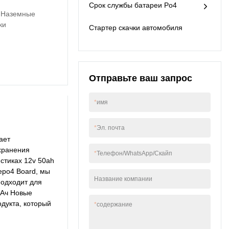
Срок службы батареи Po4
контейнеров для
· Наземные
хранения энергии
ки
Стартер скачки автомобиля
продукт особенно
полезен.
Отправьте ваш запрос
*
имя
*
Эл. почта
ает
хранения
*
Телефон/WhatsApp/Скайп
стиках 12v 50ah
epo4 Board, мы
Название компании
подходит для
 Ач Новые
дукта, который
*
содержание