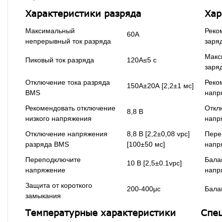
Характеристики разряда
Хар
Максимальный
Реко
60А
непрерывный ток разряда
заря
Макс
Пиковый ток разряда
120А≤5 с
заря
Отключение тока разряда
Реко
150А±20А [2,2±1 мс]
BMS
напр
Рекомендовать отключение
Откл
8,8 В
низкого напряжения
напр
Отключение напряжения
8,8 В [2,2±0,08 vpc]
Пере
разряда BMS
[100±50 мс]
напр
Переподключите
Бала
10 В [2,5±0.1vpc]
напряжение
напр
Защита от короткого
200-400μс
Бала
замыкания
Температурные характеристики
Спе