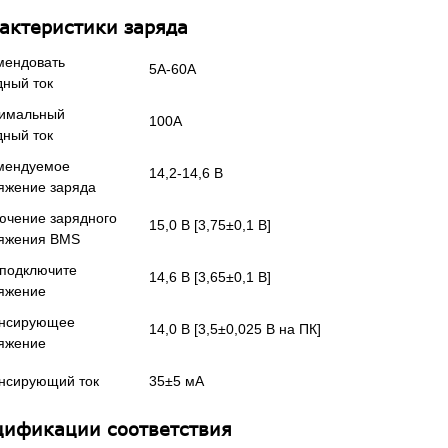
актеристики заряда
мендовать
5А-60А
дный ток
имальный
100А
дный ток
мендуемое
14,2-14,6 В
яжение заряда
ючение зарядного
15,0 В [3,75±0,1 В]
яжения BMS
подключите
14,6 В [3,65±0,1 В]
яжение
нсирующее
14,0 В [3,5±0,025 В на ПК]
яжение
нсирующий ток
35±5 мА
цификации соответствия