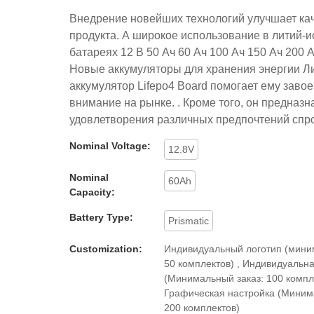
Внедрение новейших технологий улучшает ка
продукта. А широкое использование в литий-
батареях 12 В 50 Ач 60 Ач 100 Ач 150 Ач 200 
Новые аккумуляторы для хранения энергии Л
аккумулятор Lifepo4 Board помогает ему заво
внимание на рынке. . Кроме того, он предназн
удовлетворения различных предпочтений спр
Nominal Voltage:
12.8V
Nominal
60Ah
Capacity:
Battery Type:
Prismatic
Customization:
Индивидуальный логотип (мини
50 комплектов) , Индивидуальна
(Минимальный заказ: 100 компле
Графическая настройка (Миним
200 комплектов)