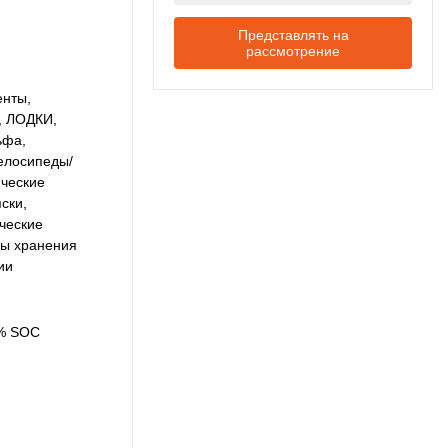
Представлять на
рассмотрение
енты,
, ЛОДКИ,
ьфа,
елосипеды/
ические
ски,
ческие
мы хранения
ии
% SOC