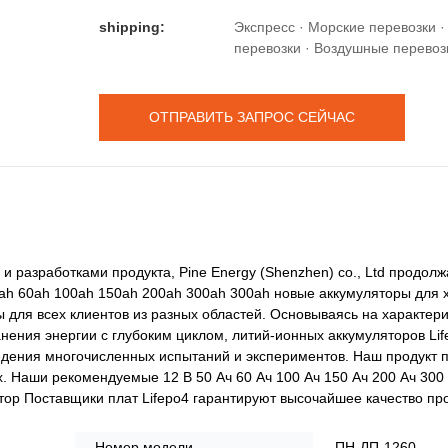
shipping:
Экспресс · Морские перевозки 
перевозки · Воздушные перевоз
ОТПРАВИТЬ ЗАПРОС СЕЙЧАС
и разработками продукта, Pine Energy (Shenzhen) co., Ltd продолж
0ah 60ah 100ah 150ah 200ah 300ah 300ah новые аккумуляторы для 
 для всех клиентов из разных областей. Основываясь на характери
нения энергии с глубоким циклом, литий-ионных аккумуляторов Lif
едения многочисленных испытаний и экспериментов. Наш продукт 
х. Наши рекомендуемые 12 В 50 Ач 60 Ач 100 Ач 150 Ач 200 Ач 300
ор Поставщики плат Lifepo4 гарантируют высочайшее качество про
Номер модели
ПН-ЛП-1260