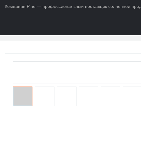
Компания Pine — профессиональный поставщик солнечной продук
Дом
>
ПРОДУКТЫ
>
Срок службы батареи Po4
>
Литий-ионный а