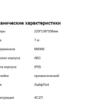
анические характеристики
еры
229*138*208мм
а
7 кг
терминала
М8/М6
риал корпуса
АБС
та корпуса
IP55
ячейки
призматический
я
ЛайфПо4
игурация
4С1П