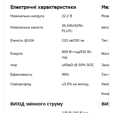
Електричні характеристики
Меха
Номінальна напруга
22,2 В
Розмір
36,4Ah/42Ah-
Номінальна ємність
вага
PLUS）
Ємність @10A
210 хв/250 хв
Тип те
808 Вт-год/932 Вт-
Енергія
Матері
год
опір
≤40мΩ @ 50% SOC
Захист
Ефективність
99%
Тип кл
Саморозряд
≤3,5% на місяць
Хімія
Конфіг
ВИХІД змінного струму
ВИХІ
105 В-240 В (на