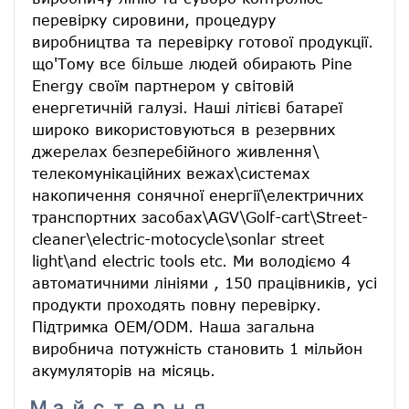
перевірку сировини, процедуру 
виробництва та перевірку готової продукції. 
що'Тому все більше людей обирають Pine 
Energy своїм партнером у світовій 
енергетичній галузі. Наші літієві батареї 
широко використовуються в резервних 
джерелах безперебійного живлення\ 
телекомунікаційних вежах\системах 
накопичення сонячної енергії\електричних 
транспортних засобах\AGV\Golf-cart\Street-
cleaner\electric-motocycle\sonlar street 
light\and electric tools etc. Ми володіємо 4 
автоматичними лініями , 150 працівників, усі 
продукти проходять повну перевірку. 
Підтримка OEM/ODM. Наша загальна 
виробнича потужність становить 1 мільйон 
акумуляторів на місяць.
Майстерня