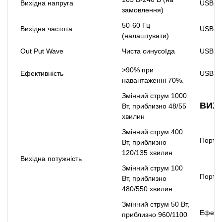
Вихідна напруга
USB 1
замовлення)
50-60 Гц
Вихідна частота
USB 2
(налаштувати)
Out Put Wave
Чиста синусоїда
USB-C
>90% при
Ефективність
USB-C
навантаженні 70%.
Змінний струм 1000
ВИХІ
Вт, приблизно 48/55
хвилин
Змінний струм 400
Порт D
Вт, приблизно
120/135 хвилин
Вихідна потужність
Змінний струм 100
Порт 
Вт, приблизно
480/550 хвилин
Змінний струм 50 Вт,
Ефекти
приблизно 960/1100