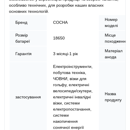
особливо технічних, для розробки наших власних
основних технологій.
Номер
Бренд
СОСНА
моделі
Розмір
Місце
18650
батареї
походження
Матеріал
Гарантія
3 місяці-1 рік
анода
Електроінструменти,
побутова техніка,
ЧОВНИ, візки для
гольфу, електричні
велосипеди/скутери,
Назва
застосування
електричні інвалідні
продукту
візки, системи
електропостачання,
системи
накопичення
сонячної енергії