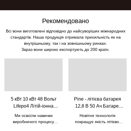
Рекомендовано
Всі вони виготовлені відповідно до найсуворіших міжнародних
стандартів. Наша продукція отримала прихильність як на
внутрішньому, так і на зовнішньому ринках.
Зараз вони широко експортують до 200 країн.
5 кВт 10 кВт 48 Вольт
Pine - літієва батарея
Lifepo4 Літій-іонна
12,8 В 50 Ач Батареї
акумуляторна батарея
Lifepo4 для свинцево-
Ми освоїли навички
Новітня технологія
з вбудованим BMS|
кислотної батареї 12 В
виробничого процесу
покращує якість літієвої
Сосна
50 Ач Акумулятор
дешевої сонячної енергії 5
батареї 12,8 В 50 Ач