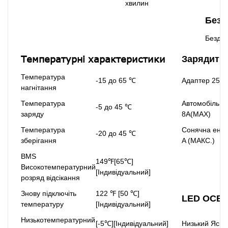
хвилин
Безд
Бездр
Температурні характеристики
Зарядити
Температура
-15 до 65 ℃
Адаптер 25V 
нагнітання
Температура
Автомобіль 1
-5 до 45 ℃
заряду
8A(MAX)
Температура
Сонячна енер
-20 до 45 ℃
зберігання
A (МАКС.)
BMS
149℉[65℃]
Високотемпературний
[Індивідуальний]
розряд відсікання
Знову підключіть
122 ℉ [50 ℃]
LED ОСВ
температуру
[Індивідуальний]
Низькотемпературний
[-5℃][Індивідуальний]
Низький Яскр