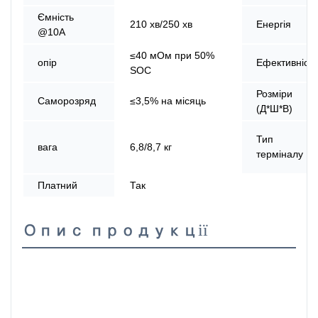
Ємність
210 хв/250 хв
Енергія
@10A
≤40 мОм при 50%
опір
Ефективність
SOC
Розміри
Саморозряд
≤3,5% на місяць
(Д*Ш*В)
Тип
вага
6,8/8,7 кг
терміналу
Платний
Так
Опис продукції