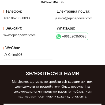
налаштування.
Телефон:
Електронна пошта:
+8618620350093
jessica@epinepower.com
Веб-сайт:
WhatsApp:
www.epinepower.com
+861820350093
WeChat:
LY-China903
ЗВ'ЯЖІТЬСЯ З НАМИ
Ми віримо, що можемо зробити світ кращим життям,
досліджуючи та розробляючи більш просунуті та
високотехнологічні продукти разом із глобальними
партнерами, освітлюючи кожен куточок світу.