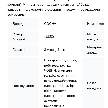
компанії. Ми прагнемо надавати клієнтам найбільш
задовільні та економічно ефективні продукти, докладаючи
всіх зусиль.
Бренд
СОСНА
Номер модел
Розмір
Місце
18650
батареї
походження
Матеріал
Гарантія
3 місяці-1 рік
анода
Електроінструменти,
побутова техніка,
ЧОВНИ, візки для
гольфу, електричні
велосипеди/скутери,
Назва
застосування
електричні інвалідні
продукту
візки, системи
електропостачання,
системи
накопичення