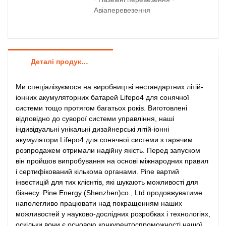
Авіаперевезення
Деталі продуктів
Ми спеціалізуємося на виробництві нестандартних літій-
іонних акумуляторних батарей Lifepo4 для сонячної
системи тощо протягом багатьох років. Виготовлені
відповідно до суворої системи управління, наші
індивідуальні унікальні дизайнерські літій-іонні
акумулятори Lifepo4 для сонячної системи з гарячим
розпродажем отримали надійну якість. Перед запуском
він пройшов випробування на основі міжнародних правил
і сертифікований кількома органами. Pine вартий
інвестицій для тих клієнтів, які шукають можливості для
бізнесу. Pine Energy (Shenzhen)co., Ltd продовжуватиме
наполегливо працювати над покращенням наших
можливостей у науково-дослідних розробках і технологіях,
оскільки вони є основою конкурентоспроможності нашої