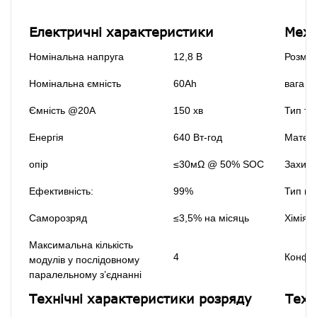
Електричні характеристики
Меха
Номінальна напруга
12,8 В
Розмір
Номінальна ємність
60Ah
вага
Ємність @20A
150 хв
Тип те
Енергія
640 Вт-год
Матері
опір
≤30мΩ @ 50% SOC
Захист
Ефективність:
99%
Тип кл
Саморозряд
≤3,5% на місяць
Хімія
Максимальна кількість
4
Конфіг
модулів у послідовному
паралельному з’єднанні
Технічні характеристики розряду
Техн