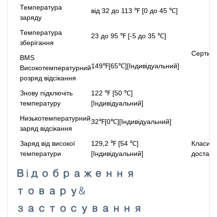
Температура
від 32 до 113 ℉ [0 до 45 ℃]
заряду
Температура
23 до 95 ℉ [-5 до 35 ℃]
зберігання
Сертифі
BMS
149℉[65℃][Індивідуальний]
Високотемпературний
розряд відсікання
Знову підключіть
122 ℉ [50 ℃]
температуру
[Індивідуальний]
Низькотемпературний
32℉[0℃][Індивідуальний]
заряд відсікання
Заряд від високої
129,2 ℉ [54 ℃]
Класифі
температури
[Індивідуальний]
доставк
Відображення
товару&
застосування