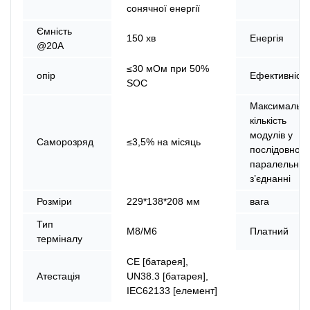
сонячної енергії
Ємність
150 хв
Енергія
@20A
≤30 мОм при 50%
опір
Ефективність
SOC
Максимальн
кількість
модулів у
Саморозряд
≤3,5% на місяць
послідовном
паралельно
з’єднанні
Розміри
229*138*208 мм
вага
Тип
M8/M6
Платний
терміналу
CE [батарея],
Атестація
UN38.3 [батарея],
IEC62133 [елемент]