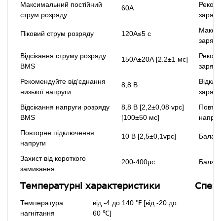
Максимальний постійний
Реком
60А
струм розряду
заряду
Макси
Піковий струм розряду
120А≤5 с
заряду
Відсікання струму розряду
Реком
150А±20А [2.2±1 мс]
BMS
заряду
Рекомендуйте від’єднання
Відклю
8,8 В
низької напруги
заряд
Відсікання напруги розряду
8,8 В [2,2±0,08 vpc]
Повтор
BMS
[100±50 мс]
напруг
Повторне підключення
10 В [2,5±0,1vpc]
Балан
напруги
Захист від короткого
200-400μс
Балан
замикання
Температурні характеристики
Специ
Температура
від -4 до 140 ℉ [від -20 до
нагнітання
60 ℃]