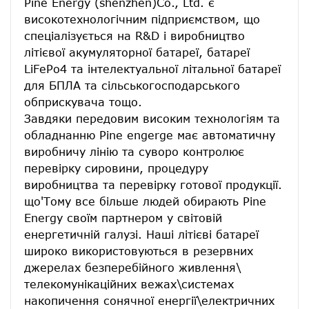
Pine Energy (shenzhen)Co., Ltd. є 
високотехнологічним підприємством, що 
спеціалізується на R&D і виробництво 
літієвої акумуляторної батареї, батареї 
LiFePo4 та інтелектуальної літальної батареї 
для БПЛА та сільськогосподарського 
обприскувача тощо.
Завдяки передовим високим технологіям та 
обладнанню Pine engerge має автоматичну 
виробничу лінію та суворо контролює 
перевірку сировини, процедуру 
виробництва та перевірку готової продукції. 
що'Тому все більше людей обирають Pine 
Energy своїм партнером у світовій 
енергетичній галузі. Наші літієві батареї 
широко використовуються в резервних 
джерелах безперебійного живлення\ 
телекомунікаційних вежах\системах 
накопичення сонячної енергії\електричних 