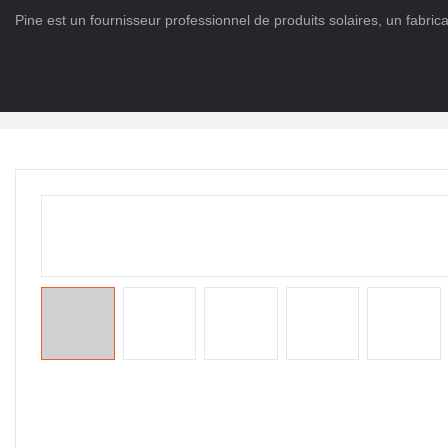
Pine est un fournisseur professionnel de produits solaires, un fabric
Maison
>
DES PRODUITS
>
Batterie Po4 à vie
>
Batterie aux ions li