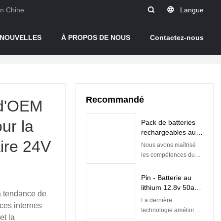
en Chine.
Langue
NOUVELLES
À PROPOS DE NOUS
Contactez-nous
Recommandé
m d'OEM
ur la
Pack de batteries
rechargeables au
aire 24V
lithium-ion Lifepo4
Nous avons maîtrisé
5 kW 10 kW 48 V
les compétences du
avec BMS intégré |
processus de
Pine
fabrication de la
Pin - Batterie au
batterie rechargeable
lithium 12.8v 50ah
a tendance de
au lithium-ion à
Batteries Lifepo4
La dernière
énergie solaire 5kw
ces internes
pour batterie de
technologie améliore
10kw Lifepo4 48v
et la
remplacement au
la qualité des batteries