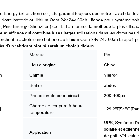
Pine Energy (Shenzhen) co., Ltd garantit toujours que notre travail de d
 Notre batterie au lithium Oem 24v 24v 60ah Lifepo4 pour système sola
ie, Pine Energy (Shenzhen) co., Ltd a maîtrisé la méthode la plus efficac
 et efficace qui contribue à ses larges utilisations dans les domaines d
cherchent à acheter une batterie au lithium Oem 24v 24v 60ah Lifepo4 
s d'un fabricant réputé serait un choix judicieux.
Marque
Pin
Lieu d'origine
Chine
m
Chimie
ViePo4
Boîtier
abdos
Protection de court circuit
200-400μs
Charge de coupure à haute
]
129.2℉[54℃][Pers
température
UPS, Système d'a
solaire et éolienne
Application
de golf, Véhicule 