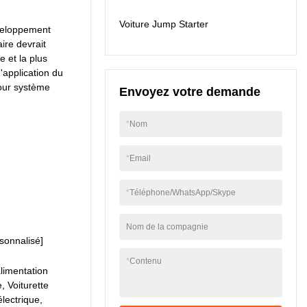
conteneurs de
Voiture Jump Starter
stockage d'énergie, le
éveloppement
produit est
ire devrait
particulièrement utile.
e et la plus
'application du
pour système
Envoyez votre demande
*
Nom
*
Email
*
Téléphone/WhatsApp/Skype
Nom de la compagnie
onnalisé]
*
Contenu
limentation
, Voiturette
électrique,