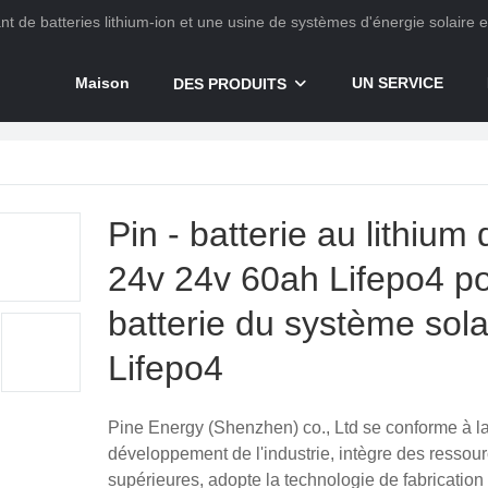
ant de batteries lithium-ion et une usine de systèmes d'énergie solaire 
Maison
UN SERVICE
DES PRODUITS
thium
Pin - batterie au lithiu
24v 24v 60ah Lifepo4 po
batterie du système sol
Lifepo4
Pine Energy (Shenzhen) co., Ltd se conforme à l
développement de l'industrie, intègre des ressour
supérieures, adopte la technologie de fabrication 