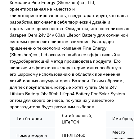
Компания Pine Energy (Shenzhen)co., Ltd,
ориентированная на качество и
клиентоориентированность, всегда гарантирует, что наша
разработка включает в себя творческий дизайн и
тщательное производство. Ожидается, что наша литиевая
батарея Oem 24v 24v 60ah Lifepo4 Battery для солнечной
системы привлечет широкое внимание. Благодаря
применению технологии компания Pine Energy
(Shenzhen)co., Ltd освоила наиболее эффективный и
трудосберегающий метод производства продукта. Его
широкие и эффективные характеристики способствуют
его широкому использованию в областях применения
литий-ионных аккумуляторов. Батареи. Таким образом,
для тех покупателей, которые хотят купить Oem 24v
Lithium Battery 24v 60ah Lifepo4 Battery For Solar System
оптом для своего бизнеса, покупка их у известного
производителя будет разумным выбором.
Литий-ионный,
Тип батареи
Имя бренда
LiFePO4
Место
Номер модели
ПН-ЛП2460
происхожде