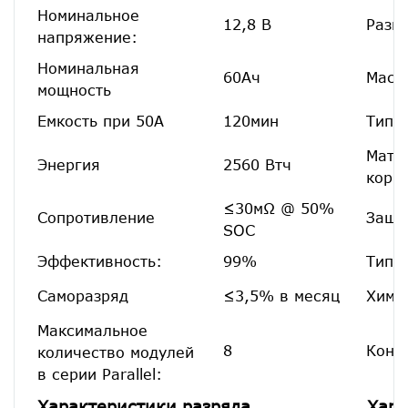
Номинальное
12,8 В
Разм
напряжение:
Номинальная
60Ач
Масс
мощность
Емкость при 50А
120мин
Тип 
Мате
Энергия
2560 Втч
корп
≤30мΩ @ 50%
Сопротивление
Защи
SOC
Эффективность:
99%
Тип 
Саморазряд
≤3,5% в месяц
Хими
Максимальное
8
Конф
количество модулей
в серии Parallel:
Характеристики разряда
Хара