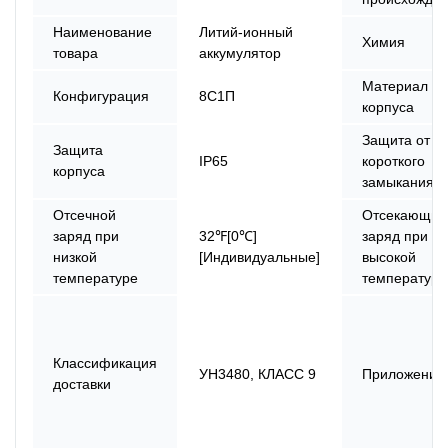
Наименование
Литий-ионный
Химия
товара
аккумулятор
Материал
Конфигурация
8С1П
корпуса
Защита от
Защита
IP65
короткого
корпуса
замыкания
Отсечной
Отсекающий
заряд при
32℉[0℃]
заряд при
низкой
[Индивидуальные]
высокой
температуре
температуре
Классификация
УН3480, КЛАСС 9
Приложение
доставки