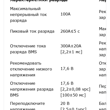
Максимальный
Реко
100А
непрерывный ток
заря
разряда
Макс
Пиковый ток разряда
260А≤5 с
заря
Реко
Отключение тока
300А±20А
напр
разряда BMS
[2,2±1 мс]
заря
Рекомендовать
Откл
17,6 В
отключение низкого
заря
напряжения
напр
Отключение
17,6 В
Пере
напряжения разряда
[2,2±0,08 vpc]
напр
BMS
[100±50 мс]
Переподключите
20 В
Бала
напряжение
[2,5±0.1vpc]
напр