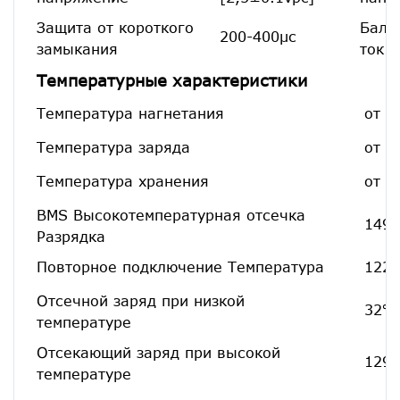
Защита от короткого
Бала
200-400μс
замыкания
ток
Температурные характеристики
Температура нагнетания
от -
Температура заряда
от 3
Температура хранения
от -
BMS Высокотемпературная отсечка
149 
Разрядка
Повторное подключение Температура
122 
Отсечной заряд при низкой
32℉
температуре
Отсекающий заряд при высокой
129,
температуре