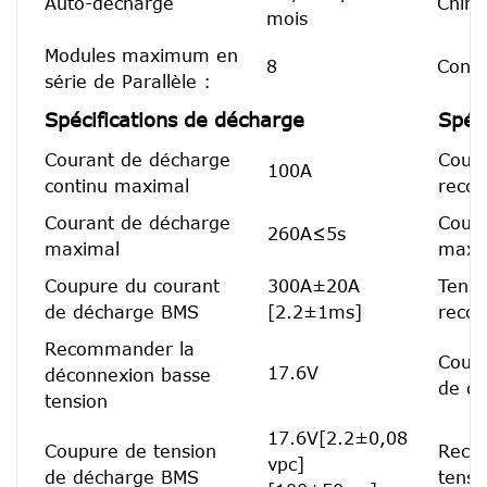
Auto-décharge
Chimi
mois
Modules maximum en
8
Confi
série de Parallèle :
Spécifications de décharge
Spéc
Courant de décharge
Coura
100A
continu maximal
reco
Courant de décharge
Coura
260A≤5s
maximal
maxi
Coupure du courant
300A±20A
Tensi
de décharge BMS
[2.2±1ms]
reco
Recommander la
Coupu
17.6V
déconnexion basse
de c
tension
17.6V[2.2±0,08
Coupure de tension
Recon
vpc]
de décharge BMS
tensi