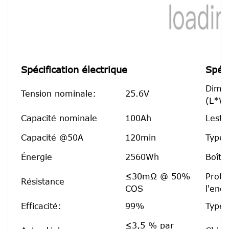
Spécification électrique
Spéc
Dimen
Tension nominale:
25.6V
(L*W
Capacité nominale
100Ah
Leste
Capacité @50A
120min
Type 
Énergie
2560Wh
Boîtie
≤30mΩ @ 50%
Prote
Résistance
COS
l'ence
Efficacité:
99%
Type 
≤3,5 % par