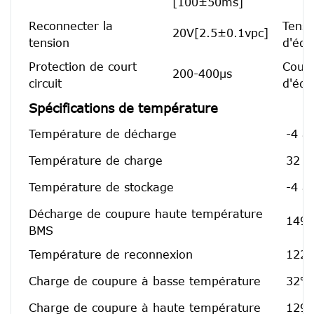
[100±50ms]
Reconnecter la
Tensi
20V[2.5±0.1vpc]
tension
d'équ
Protection de court
Cour
200-400μs
circuit
d'équ
Spécifications de température
Température de décharge
-4 à
Température de charge
32 à
Température de stockage
-4 à
Décharge de coupure haute température
149℉
BMS
Température de reconnexion
122℉
Charge de coupure à basse température
32℉[
Charge de coupure à haute température
129.