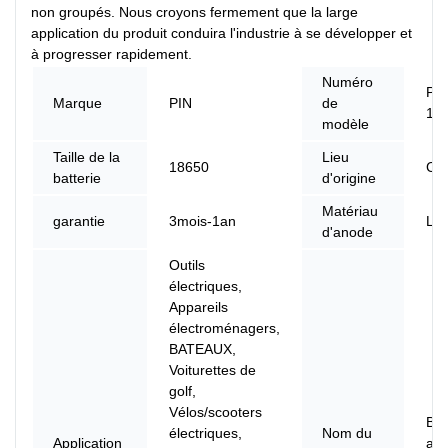
non groupés. Nous croyons fermement que la large
application du produit conduira l'industrie à se développer et
à progresser rapidement.
Numéro
PN
Marque
PIN
de
12
modèle
Taille de la
Lieu
18650
Ch
batterie
d'origine
Matériau
garantie
3mois-1an
LF
d'anode
Outils
électriques,
Appareils
électroménagers,
BATEAUX,
Voiturettes de
golf,
Vélos/scooters
Bat
électriques,
Nom du
Application
au