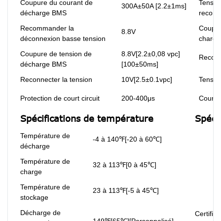
Coupure du courant de
Tensio
300A±50A [2.2±1ms]
décharge BMS
recom
Recommander la
Coupur
8.8V
déconnexion basse tension
charg
Coupure de tension de
8.8V[2.2±0,08 vpc]
Reconn
décharge BMS
[100±50ms]
Reconnecter la tension
10V[2.5±0.1vpc]
Tension
Protection de court circuit
200-400μs
Couran
Spécifications de température
Spéci
Température de
-4 à 140℉[-20 à 60℃]
décharge
Température de
32 à 113℉[0 à 45℃]
charge
Température de
23 à 113℉[-5 à 45℃]
stockage
Décharge de
Certifica
149℉[65℃][Personnalisé]