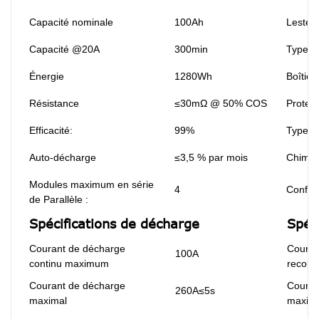
Capacité nominale
100Ah
Lester
Capacité @20A
300min
Type d
Énergie
1280Wh
Boîtier
Résistance
≤30mΩ @ 50% COS
Protect
Efficacité:
99%
Type de
Auto-décharge
≤3,5 % par mois
Chimie
Modules maximum en série
4
Configu
de Parallèle :
Spécifications de décharge
Spéc
Courant de décharge
Couran
100A
continu maximum
recom
Courant de décharge
Couran
260A≤5s
maximal
maxim