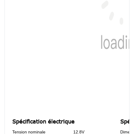
Spécification électrique
Spéc
Tension nominale
12.8V
Dimens