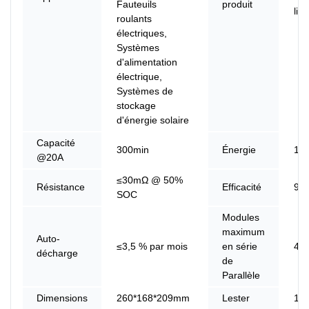
Fauteuils
produit
lit
roulants
électriques,
Systèmes
d'alimentation
électrique,
Systèmes de
stockage
d'énergie solaire
Capacité
300min
Énergie
12
@20A
≤30mΩ @ 50%
Résistance
Efficacité
99
SOC
Modules
maximum
Auto-
≤3,5 % par mois
en série
4
décharge
de
Parallèle
Dimensions
260*168*209mm
Lester
12