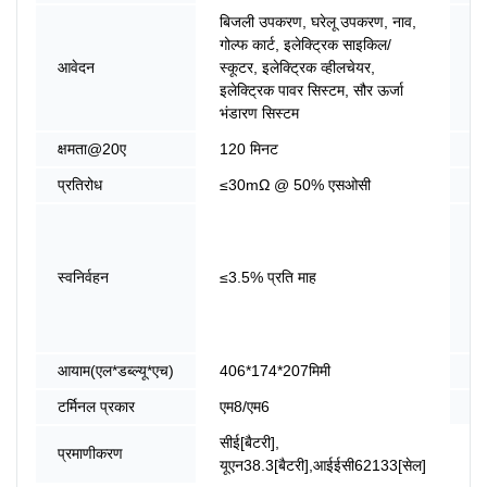
बिजली उपकरण, घरेलू उपकरण, नाव,
गोल्फ कार्ट, इलेक्ट्रिक साइकिल/
प्
आवेदन
स्कूटर, इलेक्ट्रिक व्हीलचेयर,
का
इलेक्ट्रिक पावर सिस्टम, सौर ऊर्जा
भंडारण सिस्टम
क्षमता@20ए
120 मिनट
ऊर
प्रतिरोध
≤30mΩ @ 50% एसओसी
क्ष
सम
की
श्
स्वनिर्वहन
≤3.5% प्रति माह
में
अ
मॉ
आयाम(एल*डब्ल्यू*एच)
406*174*207मिमी
वज
टर्मिनल प्रकार
एम8/एम6
प्र
सीई[बैटरी],
प्रमाणीकरण
यूएन38.3[बैटरी],आईईसी62133[सेल]