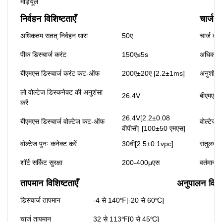
मॉड्यूल
निर्वहन विशिष्टताएँ
चार्ज व
अधिकतम सतत् निर्वहन धारा
50ए
चार्ज करं
पीक डिस्चार्ज करंट
150ए≤5s
अधिकतम 
बीएमएस डिस्चार्ज करंट कट-ऑफ
200ए±20ए [2.2±1ms]
अनुशंसित
लो वोल्टेज डिस्कनेक्ट की अनुशंसा
26.4V
बीएमएस 
करें
26.4V[2.2±0.08
बीएमएस डिस्चार्ज वोल्टेज कट-ऑफ
वोल्टेज प
वीपीसी] [100±50 एमएस]
वोल्टेज पुनः कनेक्ट करें
30वी[2.5±0.1vpc]
संतुलन व
शॉर्ट सर्किट सुरक्षा
200-400μएस
वर्तमान 
तापमान विशिष्टताएँ
अनुपालन विशिष
डिस्चार्ज तापमान
-4 से 140℉[-20 से 60℃]
चार्ज तापमान
32 से 113℉[0 से 45℃]