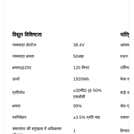
विद्युत विशिष्टता
यांत्रि
नाममात्र वोल्टेज
38.4V
आयाम(एल*
नाममात्र क्षमता
50आह
वज़न
क्षमता@25ए
120 मिनट
टर्मिनल प
ऊर्जा
1920Wh
केस सामग
≤30मीΩ @ 50%
प्रतिरोध
बाड़े की स
एसओसी
क्षमता
99%
सेल प्रक
स्वनिर्वहन
≤3.5% प्रति माह
रसायन वि
समानांतर की श्रृंखला में अधिकतम
1
विन्यास