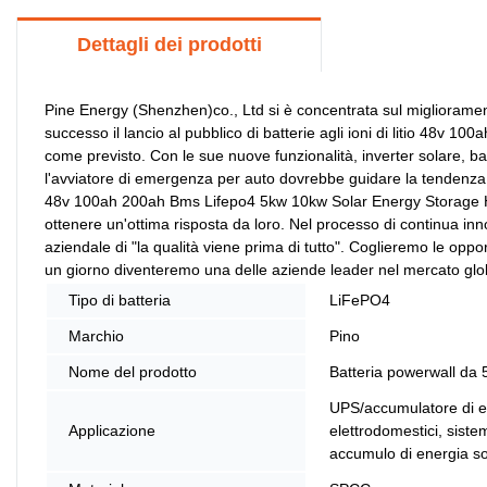
Dettagli dei prodotti
Pine Energy (Shenzhen)co., Ltd si è concentrata sul miglioramen
successo il lancio al pubblico di batterie agli ioni di litio 48
come previsto. Con le sue nuove funzionalità, inverter solare, batt
l'avviatore di emergenza per auto dovrebbe guidare la tendenza de
48v 100ah 200ah Bms Lifepo4 5kw 10kw Solar Energy Storage Home
ottenere un'ottima risposta da loro. Nel processo di continua in
aziendale di "la qualità viene prima di tutto". Coglieremo le op
un giorno diventeremo una delle aziende leader nel mercato glo
Tipo di batteria
LiFePO4
Marchio
Pino
Nome del prodotto
Batteria powerwall da
UPS/accumulatore di e
Applicazione
elettrodomestici, siste
accumulo di energia so