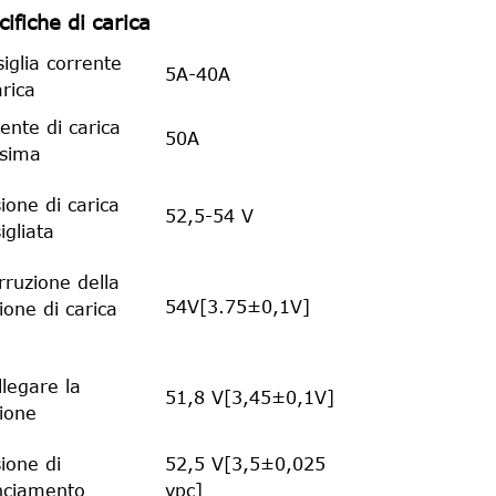
ifiche di carica
iglia corrente
5A-40A
arica
ente di carica
50A
sima
ione di carica
52,5-54 V
igliata
rruzione della
54V[3.75±0,1V]
ione di carica
llegare la
51,8 V[3,45±0,1V]
ione
ione di
52,5 V[3,5±0,025
nciamento
vpc]