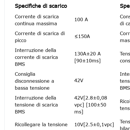
Specifiche di scarico
Spec
Corrente di scarica
Cons
100 A
continua massima
di c
Corrente di scarica di
Corr
≤150A
picco
mas
Interruzione della
130A±20 A
Tens
corrente di scarica
[90±10ms]
cons
BMS
Consiglia
Inte
42V
disconnessione a
tens
bassa tensione
BMS
Interruzione della
42V[2.8±0,08
Rico
tensione di scarica
vpc] [100±50
tens
BMS
ms]
Tens
Ricollegare la tensione
10V[2.5±0,1vpc]
bila