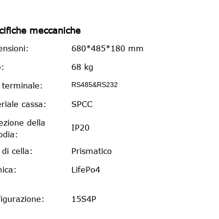
cifiche meccaniche
nsioni:
680*485*180 mm
:
68 kg
RS485&RS232
 terminale:
riale cassa:
SPCC
ezione della
IP20
odia:
 di cella:
Prismatico
ica:
LifePo4
igurazione:
15S4P