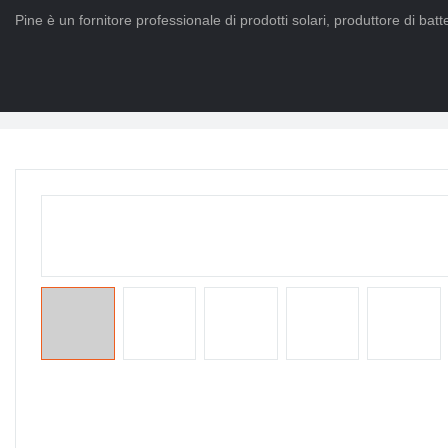
Pine è un fornitore professionale di prodotti solari, produttore di batter
Casa
>
PRODOTTI
>
Batteria Po4 a vita
>
Powerwall al litio