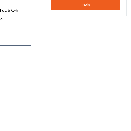
Invia
ll da 5Kwh
E9