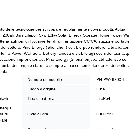
to delle tecnologie per sviluppare regolarmente nuovi prodotti. Abbiam
v 100ah 200ah Bms Lifepo4 5kw 10kw Solar Energy Storage Home Power Wal
eria agli ioni di litio, inverter di alimentazione CC/CA, stazione portatil
l settore. Pine Energy (Shenzhen) co., Ltd può rendere la tua batteria a
 Power Wall Solar Battery famosa e visibile agli occhi dei tuoi acqui
novazione imprenditoriale, Pine Energy (Shenzhen)co., Ltd aderisce semp
portunità dei tempi e staremo sempre al passo con le tendenze del setto
bale.
Numero di modello
PN-PW48200H
Luogo d'origine
Cina
 5kwh
Tipo di batteria
LifePo4
nergia,
ma di
Ciclo di vita
6000 cicli
lare