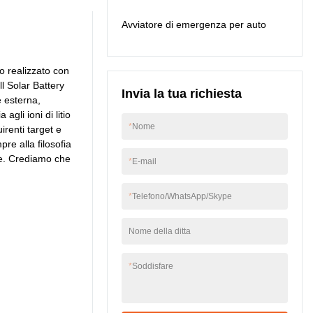
sia stabile nelle sue
Avviatore di emergenza per auto
prestazioni. Mostrerà il
suo massimo effetto
quando applicato nel
campo (s) di 10Kwh
o realizzato con
powerwall .
l Solar Battery
Invia la tua richiesta
e esterna,
gli ioni di litio
*
Nome
renti target e
re alla filosofia
re. Crediamo che
*
E-mail
*
Telefono/WhatsApp/Skype
Nome della ditta
*
Soddisfare