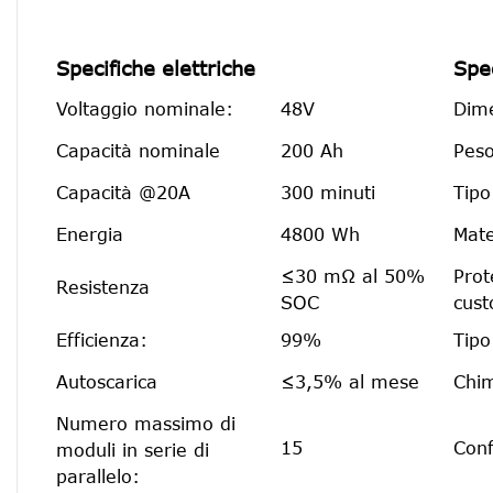
Specifiche elettriche
Spe
Voltaggio nominale:
48V
Dime
Capacità nominale
200 Ah
Peso
Capacità @20A
300 minuti
Tipo
Energia
4800 Wh
Mate
≤30 mΩ al 50%
Prot
Resistenza
SOC
cust
Efficienza:
99%
Tipo
Autoscarica
≤3,5% al ​​mese
Chim
Numero massimo di
15
Conf
moduli in serie di
parallelo: