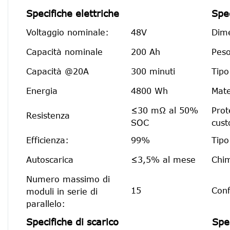
Specifiche elettriche
Spe
Voltaggio nominale:
48V
Dime
Capacità nominale
200 Ah
Peso
Capacità @20A
300 minuti
Tipo
Energia
4800 Wh
Mate
≤30 mΩ al 50%
Prot
Resistenza
SOC
cust
Efficienza:
99%
Tipo
Autoscarica
≤3,5% al ​​mese
Chim
Numero massimo di
15
Conf
moduli in serie di
parallelo:
Specifiche di scarico
Spec