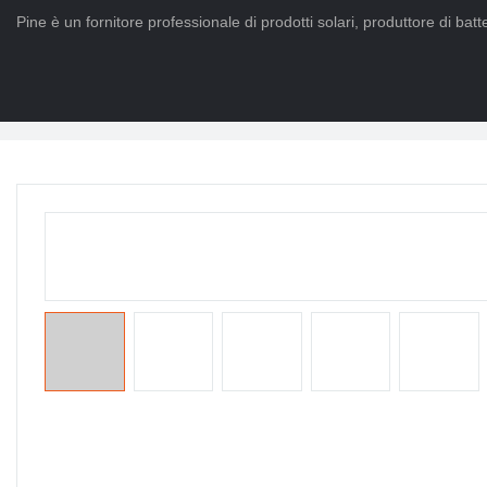
Pine è un fornitore professionale di prodotti solari, produttore di batter
Casa
>
PRODOTTI
>
Batteria Po4 a vita
>
Powerwall al litio