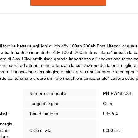
ornire batterie agli ioni di litio 48v 100ah 200ah Bms Lifepo4 di quali
 batteria dello ione di litio 48v 100ah 200ah Bms Lifepo4 imballa la ba
lare di 5kw 10kw attribuisce grande importanza all'innovazione tecnolo
ontinuerà ad attribuire importanza alla coltivazione dei talenti, miglio
fforzare l'innovazione tecnologica e migliorare continuamente la competit
erde centenaria e creare un noto marchio internazionale" Lavora sodo 
Numero di modello
PN-PW48200H
Luogo d'origine
Cina
 5kwh
Tipo di batteria
LifePo4
nergia,
ma di
Ciclo di vita
6000 cicli
lare