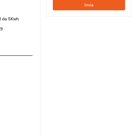
Invia
ll da 5Kwh
E9