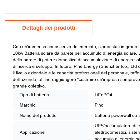
Dettagli dei prodotti
Con un'immensa conoscenza del mercato, siamo stati in grado di f
10kw Batteria solare da parete per accumulo di energia solare. La
della parete di potere domestica di accumulazione di energia so
di ricerca e sviluppo. In futuro, Pine Energy (Shenzhen)co., Ltd c
il livello aziendale e le capacità professionali del personale, ra
dell'azienda, al fine raggiungere "costruire un'impresa semprev
grande obiettivo.
Tipo di batteria
LiFePO4
Marchio
Pino
Nome del prodotto
Batteria powerwall da
UPS/accumulatore di e
Applicazione
elettrodomestici, siste
accumulo di energia so