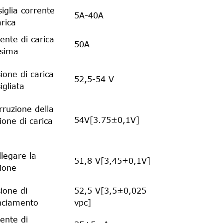
iglia corrente
5A-40A
arica
ente di carica
50A
sima
ione di carica
52,5-54 V
igliata
rruzione della
54V[3.75±0,1V]
ione di carica
llegare la
51,8 V[3,45±0,1V]
ione
ione di
52,5 V[3,5±0,025
nciamento
vpc]
ente di