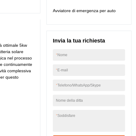
energia domestica.
Avviatore di emergenza per auto
Invia la tua richiesta
tà ottimale 5kw
tteria solare
*
Nome
gica nel processo
rare continuamente
*
E-mail
ività complessiva
per questo
*
Telefono/WhatsApp/Skype
Nome della ditta
*
Soddisfare