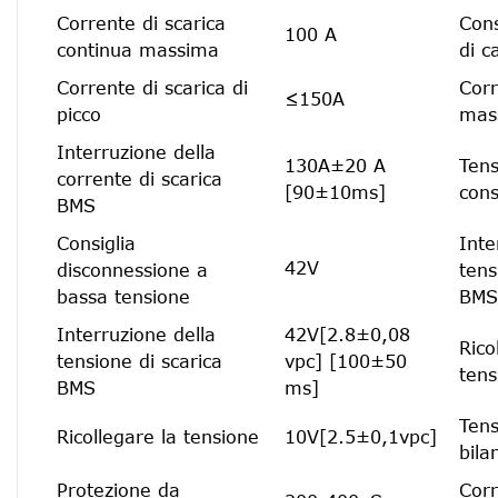
Corrente di scarica
Cons
100 A
continua massima
di c
Corrente di scarica di
Corr
≤150A
picco
mas
Interruzione della
130A±20 A
Tens
corrente di scarica
[90±10ms]
cons
BMS
Consiglia
Inte
42V
disconnessione a
tens
bassa tensione
BMS
Interruzione della
42V[2.8±0,08
Rico
tensione di scarica
vpc] [100±50
tens
BMS
ms]
Tens
Ricollegare la tensione
10V[2.5±0,1vpc]
bila
Protezione da
Corr