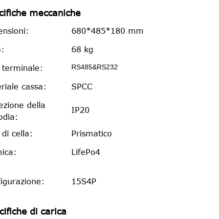
cifiche meccaniche
nsioni:
680*485*180 mm
:
68 kg
RS485&RS232
 terminale:
riale cassa:
SPCC
ezione della
IP20
odia:
 di cella:
Prismatico
ica:
LifePo4
igurazione:
15S4P
ifiche di carica