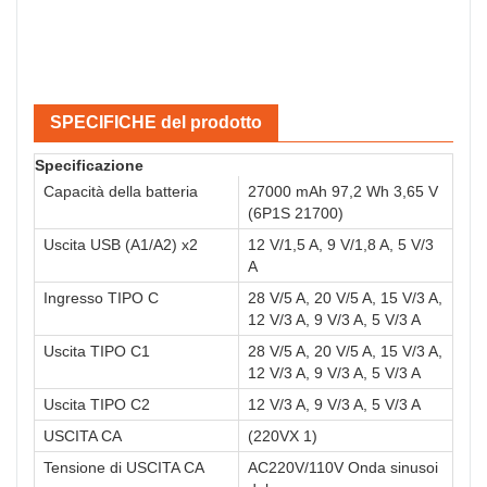
SPECIFICHE del prodotto
Specificazione
Capacità della batteria
27000 mAh 97,2 Wh 3,65 V
(6P1S 21700)
Uscita USB (A1/A2) x2
12 V/1,5 A, 9 V/1,8 A, 5 V/3
A
Ingresso TIPO C
28 V/5 A, 20 V/5 A, 15 V/3 A,
12 V/3 A, 9 V/3 A, 5 V/3 A
Uscita TIPO C1
28 V/5 A, 20 V/5 A, 15 V/3 A,
12 V/3 A, 9 V/3 A, 5 V/3 A
Uscita TIPO C2
12 V/3 A, 9 V/3 A, 5 V/3 A
USCITA CA
(220VX 1)
Tensione di USCITA CA
AC220V/110V Onda sinusoi