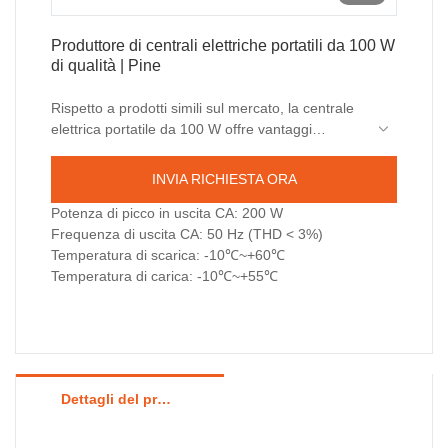
Produttore di centrali elettriche portatili da 100 W
di qualità | Pine
Rispetto a prodotti simili sul mercato, la centrale
elettrica portatile da 100 W offre vantaggi
incomparabili in termini di prestazioni, qualità,
Supporta la ricarica ultra rapida per laptop (ad
aspetto, ecc. e gode di un'ottima reputazione.
esempio MacBook Pro) e dispositivi ad alta
INVIA RICHIESTA ORA
Pine riassume i difetti dei prodotti precedenti e li
potenza, riducendo del 50% il tempo di
migliora costantemente. Le specifiche della
ricarica completa grazie alla tecnologia GaN
Potenza di picco in uscita CA: 200 W
centrale elettrica portatile da 100 W possono
avanzata per un controllo compatto del
Frequenza di uscita CA: 50 Hz (THD < 3%)
essere personalizzate in base alle vostre
calore.
Temperatura di scarica: -10℃~+60℃
esigenze.
Temperatura di carica: -10℃~+55℃
Dettagli del prodotto