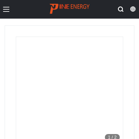
1
/
2