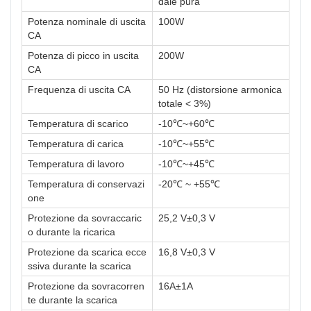
dale pura
Potenza nominale di uscita
100W
CA
Potenza di picco in uscita
200W
CA
Frequenza di uscita CA
50 Hz (distorsione armonica
totale < 3%)
Temperatura di scarico
-10℃~+60℃
Temperatura di carica
-10℃~+55℃
Temperatura di lavoro
-10℃~+45℃
Temperatura di conservazi
-20℃ ~ +55℃
one
Protezione da sovraccaric
25,2 V±0,3 V
o durante la ricarica
Protezione da scarica ecce
16,8 V±0,3 V
ssiva durante la scarica
Protezione da sovracorren
16A±1A
te durante la scarica