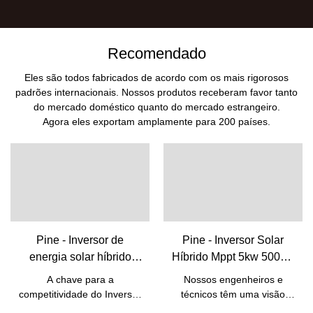
Recomendado
Eles são todos fabricados de acordo com os mais rigorosos
padrões internacionais. Nossos produtos receberam favor tanto
do mercado doméstico quanto do mercado estrangeiro.
Agora eles exportam amplamente para 200 países.
Pine - Inversor de
Pine - Inversor Solar
energia solar híbrido
Híbrido Mppt 5kw 5000w
6000w 6kw Off Grid
5.5kw 48v Solar On/off
A chave para a
Nossos engenheiros e
Controlador de carga
Grid Inversor Solar
competitividade do Inversor
técnicos têm uma visão
solar Frequência de
48vdc 110 Volt 220 V
de Energia Solar Híbrida
profunda dos novos