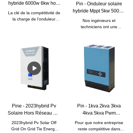
hybride 6000w 6kw hors
Pin - Onduleur solaire
réseau Contrôleur de
hybride Mppt 5kw 5000w
La clé de la compétitivité de
charge solaire
5.5kw 48v Solaire On/off
la charge de l'onduleur
Nos ingénieurs et
Fréquence de puissance
Grille Onduleur solaire
solaire hybride 6000w de la
techniciens ont une
Onduleur hybride solaire
fréquence de puissance de
48vdc 110 Volt 220 V
connaissance approfondie
l'onduleur solaire hybride
6000w charge Onduleur
Onduleur à onde
des nouveaux
6000w 6kw hors réseau est
développements
solaire
sinusoïdale pure
l'innovation.Par rapport aux
technologiques. Jusqu'à
Onduleur solaire
traditionnels, il répond
présent, nous avons adopté
mieux aux demandes du
les technologies améliorées
marché.Le produit est donc
maturel Il est populaire
largement utilisé dans les
dans le(s) domaine(s)
onduleurs solaires.
d'application des onduleurs
solaires.
Pine - 2023hybrid Pv
Pin - 1kva 2kva 3kva
Solaire Hors Réseau Sur
4kva 5kva Pwm
Grille Cravate Stockage
Onduleur solaire hybride
2023hybrid Pv Solar Off
Pour que notre entreprise
D'énergie Soudeur
hors réseau Onduleur
Grid On Grid Tie Energy
reste compétitive dans