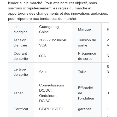
leader sur le marché. Pour atteindre cet objectif, nous
suivrons scrupuleusement les règles du marché et
apporterons des changements et des innovations audacieux
pour répondre aux tendances du marché.
Lieu
Guangdong,
Marque
PIN
d'origine
Chine
Tension
208/220/230/240
Tension de
208/2
d'entrée
VCA
sortie
VCA
Courant
Fréquence
60A
50 Hz
de sortie
de sortie
56.50
Le type
Seul
Taille
38.30
de sortie
18.3
Convertisseurs
Efficacité
DC/DC,
Taper
de
95%
Onduleurs
l'onduleur
DC/AC
Certificat
CE/RHOS/CEI
garantie
1 an, 