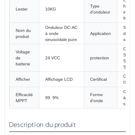
Ondul
Type
hybri
Lester
10KG
d'onduleur
intell
fréqu
Onduleur DC-AC
Syst
Nom du
à onde
Application
d'alim
produit
sinusoïdale pure
solair
Court-
Voltage
Surch
de
24 VCC
protection
Survol
batterie
Surch
CE, 
Afficher
Affichage LCD
Certificat
ISO9
Ondu
Efficacité
Forme
99. 9%
à ond
MPPT
d'onde
sinus
Description du produit