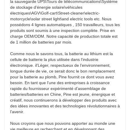
la sauvegarde UPS\Tours de télécommunications\Système 
de stockage d'énergie solaire\véhicules 
électriques\AGV\Golf-cart\Street-cleaner\electric-
motorcycle\solar street light\and electric tools etc. Nous 
possédons 4 lignes automatiques , 150 travailleurs, tous les 
produits sont soumis à une inspection complète. Prise en 
charge OEM/ODM. Notre capacité de production totale est 
de 1 million de batteries par mois.

Comme nous le savons tous, la batterie au lithium est la 
cellule de batterie la plus utilisée dans l'industrie 
électronique. il'Léger, respectueux de l'environnement, 
longue durée de vie, ce serait donc le bon remplacement 
pour la batterie au plomb, Pine fournit ce dont vous avez 
besoin. En tant que l'une des entreprises à croissance 
rapide du fournisseur expérimenté d'assemblage de 
batteries/batteries en Chine, Pine est jeune, énergique et 
créatif, nous continuerons à développer des produits avec 
des idées innovantes et des technologies révolutionnaires à 
l'avenir.

Nous croyons que nous pouvons apporter au monde une 
vie meilleure en recherchant et en développant des 