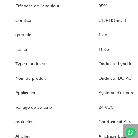
Efficacité de l'onduleur
95%
Certificat
CE/RHOS/CEI
garantie
1 an
Lester
10KG
Type d'onduleur
Onduleur hybride in
Nom du produit
Onduleur DC-AC à o
Application
Système d'alimentat
Voltage de batterie
24 VCC
protection
Court-circuit Surcha
Afficher
Affichage LCD