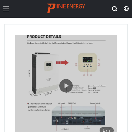
1
/
7