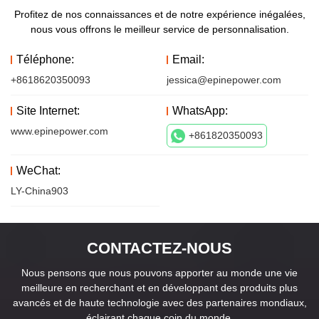
Profitez de nos connaissances et de notre expérience inégalées,
nous vous offrons le meilleur service de personnalisation.
Téléphone:
Email:
+8618620350093
jessica@epinepower.com
Site Internet:
WhatsApp:
www.epinepower.com
+861820350093
WeChat:
LY-China903
CONTACTEZ-NOUS
Nous pensons que nous pouvons apporter au monde une vie
meilleure en recherchant et en développant des produits plus
avancés et de haute technologie avec des partenaires mondiaux,
éclairant chaque coin du monde.