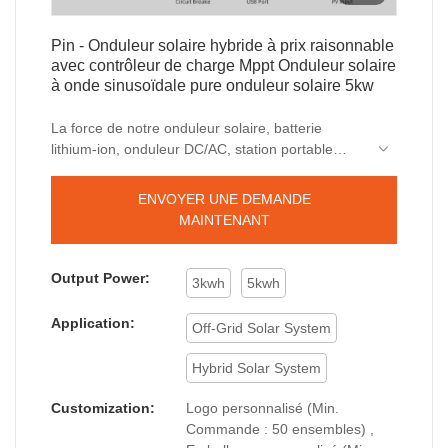
Pin - Onduleur solaire hybride à prix raisonnable
avec contrôleur de charge Mppt Onduleur solaire
à onde sinusoïdale pure onduleur solaire 5kw
La force de notre onduleur solaire, batterie
lithium-ion, onduleur DC/AC, station portable
extérieure, démarreur de saut de voiture aidera à
augmenter nos ventes et à améliorer notre
ENVOYER UNE DEMANDE
popularité sur le marché. Nous développons un
MAINTENANT
onduleur solaire hybride à prix raisonnable avec
contrôleur de charge Mppt Onduleur solaire 5kw
à onde sinusoïdale pure combinant toutes les
Output Power:
3kwh
5kwh
matières premières de haute qualité avec des
performances excellentes et stables. De cette
Application:
Off-Grid Solar System
façon, nous garantissons que ce produit possède
de multiples fonctionnalités. De plus, son
Hybrid Solar System
apparence unique et accrocheuse le rend très
remarquable parmi d'autres produits similaires.
Customization:
Logo personnalisé (Min.
Commande : 50 ensembles) ,