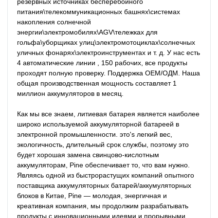
резервных источниках бесперебойного 
питания\телекоммуникационных башнях\системах 
накопления солнечной 
энергии\электромобилях\AGV\тележках для 
гольфа\уборщиках улиц\электромотоциклах\солнечных 
уличных фонарях\электроинструментах и ​​т. д. У нас есть 
4 автоматические линии , 150 рабочих, все продукты 
проходят полную проверку. Поддержка ОЕМ/ОДМ. Наша 
общая производственная мощность составляет 1 
миллион аккумуляторов в месяц.

Как мы все знаем, литиевая батарея является наиболее 
широко используемой аккумуляторной батареей в 
электронной промышленности. это's легкий вес, 
экологичность, длительный срок службы, поэтому это 
будет хорошая замена свинцово-кислотным 
аккумуляторам, Pine обеспечивает то, что вам нужно. 
Являясь одной из быстрорастущих компаний опытного 
поставщика аккумуляторных батарей/аккумуляторных 
блоков в Китае, Pine — молодая, энергичная и 
креативная компания, мы продолжим разрабатывать 
продукты с инновационными идеями и прорывными 