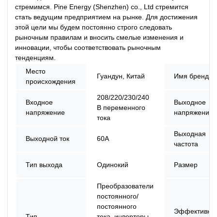
стремимся. Pine Energy (Shenzhen) co., Ltd стремится
стать ведущим предприятием на рынке. Для достижения
этой цели мы будем постоянно строго следовать
рыночным правилам и вносить смелые изменения и
инновации, чтобы соответствовать рыночным
тенденциям.
Место
Гуандун, Китай
Имя бренда
происхождения
208/220/230/240
Входное
Выходное
В переменного
напряжение
напряжение
тока
Выходная
Выходной ток
60А
частота
Тип выхода
Одинокий
Размер
Преобразователи
постоянного/
постоянного
Эффективнос
Тип
тока, инверторы