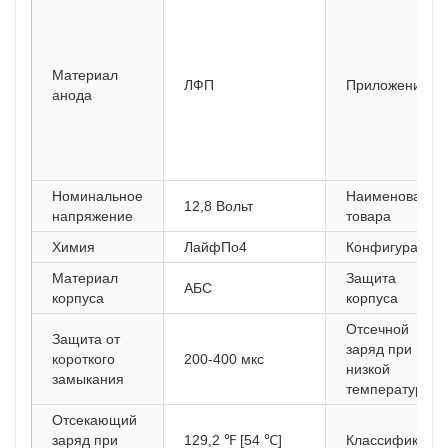
Материал
ЛФП
Приложение
анода
Номинальное
Наименование
12,8 Вольт
напряжение
товара
Химия
ЛайфПо4
Конфигурация
Материал
Защита
АБС
корпуса
корпуса
Отсечной
Защита от
заряд при
короткого
200-400 мкс
низкой
замыкания
температуре
Отсекающий
заряд при
129,2 ℉ [54 ℃]
Классификаци