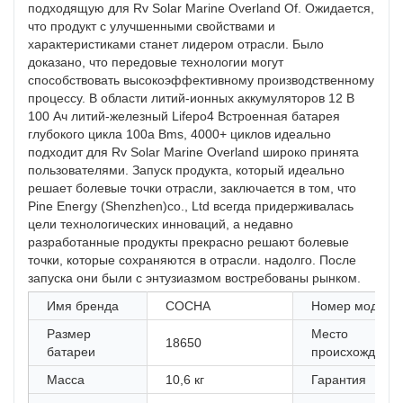
подходящую для Rv Solar Marine Overland Of. Ожидается,
что продукт с улучшенными свойствами и
характеристиками станет лидером отрасли. Было
доказано, что передовые технологии могут
способствовать высокоэффективному производственному
процессу. В области литий-ионных аккумуляторов 12 В
100 Ач литий-железный Lifepo4 Встроенная батарея
глубокого цикла 100a Bms, 4000+ циклов идеально
подходит для Rv Solar Marine Overland широко принята
пользователями. Запуск продукта, который идеально
решает болевые точки отрасли, заключается в том, что
Pine Energy (Shenzhen)co., Ltd всегда придерживалась
цели технологических инноваций, а недавно
разработанные продукты прекрасно решают болевые
точки, которые сохраняются в отрасли. надолго. После
запуска они были с энтузиазмом востребованы рынком.
Имя бренда
СОСНА
Номер модели
Размер
Место
18650
батареи
происхождени
Масса
10,6 кг
Гарантия