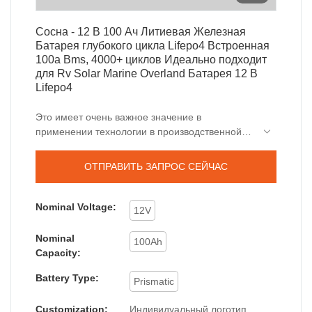
Сосна - 12 В 100 Ач Литиевая Железная
Батарея глубокого цикла Lifepo4 Встроенная
100a Bms, 4000+ циклов Идеально подходит
для Rv Solar Marine Overland Батарея 12 В
Lifepo4
Это имеет очень важное значение в
применении технологии в производственной
практике 12-вольтовой 100-амперной литий-
ионной батареи Lifepo4 со встроенным
ОТПРАВИТЬ ЗАПРОС СЕЙЧАС
аккумулятором глубокого цикла 100a Bms,
4000+ циклов, идеально подходящим для Rv
Solar Marine Overland. В области литий-ионных
Nominal Voltage:
12V
аккумуляторов , продукт широко принят.
Nominal
100Ah
Capacity:
Battery Type:
Prismatic
Customization:
Индивидуальный логотип