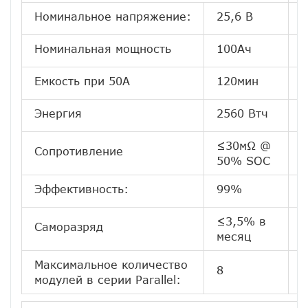
Номинальное напряжение:
25,6 В
Номинальная мощность
100Ач
М
Емкость при 50А
120мин
Т
Энергия
2560 Втч
М
≤30мΩ @
Сопротивление
З
50% SOC
Эффективность:
99%
Т
≤3,5% в
Саморазряд
Х
месяц
Максимальное количество
8
К
модулей в серии Parallel: