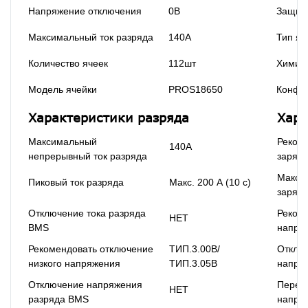
Напряжение отключения
0В
Защита
Максимальный ток разряда
140А
Тип яч
Количество ячеек
112шт
Химия
Модель ячейки
PROS18650
Конфи
Характеристики разряда
Хара
Максимальный
Реком
140А
непрерывный ток разряда
зарядн
Макси
Пиковый ток разряда
Макс. 200 А (10 с)
зарядн
Отключение тока разряда
Реком
НЕТ
BMS
напря
Рекомендовать отключение
ТИП.3.00В/
Отклю
низкого напряжения
ТИП.3.05В
напря
Отключение напряжения
Переп
НЕТ
разряда BMS
напря