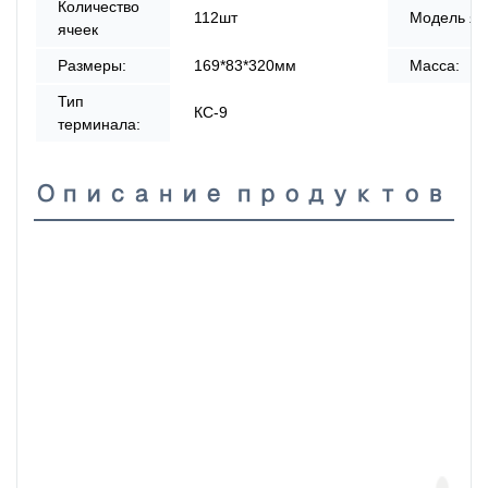
Количество
112шт
Модель яч
ячеек
Размеры:
169*83*320мм
Масса:
Тип
КС-9
терминала:
Описание продуктов