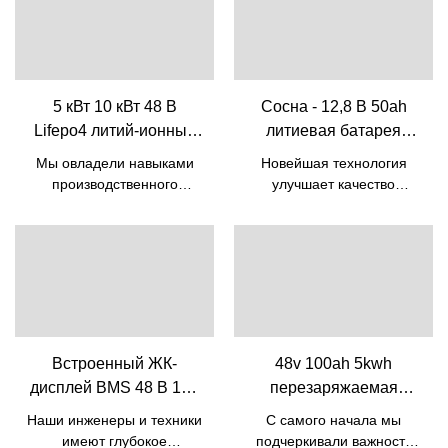
5 кВт 10 кВт 48 В
Сосна - 12,8 В 50ah
Lifepo4 литий-ионный
литиевая батарея
аккумулятор со
Lifepo4 батареи для
Мы овладели навыками
Новейшая технология
встроенным BMS | Pine
свинцово-кислотной
производственного
улучшает качество
сменной батареи 12v
процесса дешевой
литиевой батареи 12,8 В
солнечной энергии 5 кВт
50 Ач Батареи Lifepo4 для
50ah 12v батарея
10 кВт Lifepo4 Battery 48v
свинцово-кислотной
Lifepo4
50ah Литий-ионная
сменной батареи 12 В 50
аккумуляторная батарея
Ач. Таким образом,
со встроенным Bms.
продукт уже
Благодаря технологиям
использовался в самых
высокого уровня наш
разных областях, таких как
Встроенный ЖК-
48v 100ah 5kwh
продукт сделан
литий-ионные батареи.
дисплей BMS 48 В 100
перезаряжаемая
многофункциональным.
Ач литий-ионный
литиевая батарея
Его использование
Наши инженеры и техники
С самого начала мы
фосфатный
Lifepo4 для систем
охватывает область (поля)
имеют глубокое
подчеркивали важность