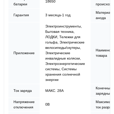
18650
батареи
происхожд
Материал
Гарантия
3 месяца-1 год
анода
Электроинструменты,
Бытовая техника,
ЛОДКИ, Тележки для
гольфа, Электрические
велосипеды/скутеры,
Наименов
Приложение
Электрические
товара
инвалидные коляски,
Электроэнергетические
системы, Системы
хранения солнечной
энергии
Конечный
Ток заряда
МАКС. 28А
зарядный 
Напряжение
Максимал
0В
отключения
ток разряд