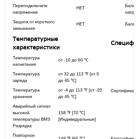
Переподключите
Балан
НЕТ
напряжение
напря
Защита от короткого
НЕТ
Балан
замыкания
Температурные
Специфик
характеристики
Температура
от -10 до 60 ℃
нагнетания
Температура
от 32 до 113 ℉ [от 0
заряда
до 45 ℃]
Температура
от -4 до 113 ℉ [от -20
Сертификаты
хранения
до 45 ℃]
Аварийный сигнал
высокой
158 ℉ [70 ℃]
температуры BMS
[Индивидуальные]
Разрядка
Повторное
149 ℉ [65 ℃]
Классификац