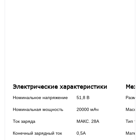
Электрические характеристики
Меха
Номинальное напряжение
51,8 В
Разме
Номинальная мощность
20000 мАч
Масса
Ток заряда
МАКС. 28А
Тип т
Конечный зарядный ток
0,5А
Матери