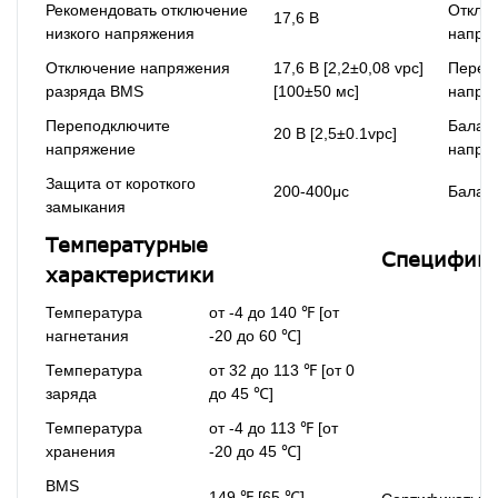
Рекомендовать отключение
Отклю
17,6 В
низкого напряжения
напря
Отключение напряжения
17,6 В [2,2±0,08 vpc]
Переп
разряда BMS
[100±50 мс]
напря
Переподключите
Балан
20 В [2,5±0.1vpc]
напряжение
напря
Защита от короткого
200-400μс
Балан
замыкания
Температурные
Специфика
характеристики
Температура
от -4 до 140 ℉ [от
нагнетания
-20 до 60 ℃]
Температура
от 32 до 113 ℉ [от 0
заряда
до 45 ℃]
Температура
от -4 до 113 ℉ [от
хранения
-20 до 45 ℃]
BMS
149 ℉ [65 ℃]