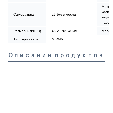
Макси
количе
Саморазряд
≤3,5% в месяц
модуле
парал
Размеры(Д*Ш*В)
486*170*240мм
Масса
Тип терминала
М8/М6
Описание продуктов