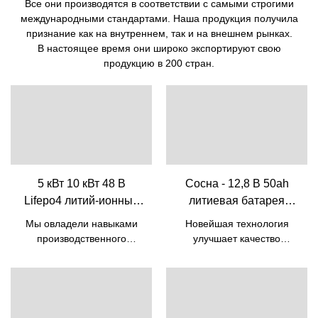
Все они производятся в соответствии с самыми строгими
международными стандартами. Наша продукция получила
признание как на внутреннем, так и на внешнем рынках.
В настоящее время они широко экспортируют свою
продукцию в 200 стран.
5 кВт 10 кВт 48 В
Сосна - 12,8 В 50ah
Lifepo4 литий-ионный
литиевая батарея
аккумулятор со
Lifepo4 батареи для
Мы овладели навыками
Новейшая технология
встроенным BMS | Pine
свинцово-кислотной
производственного
улучшает качество
сменной батареи 12v
процесса дешевой
литиевой батареи 12,8 В
солнечной энергии 5 кВт
50 Ач Батареи Lifepo4 для
50ah 12v батарея
10 кВт Lifepo4 Battery 48v
свинцово-кислотной
Lifepo4
50ah Литий-ионная
сменной батареи 12 В 50
аккумуляторная батарея
Ач. Таким образом,