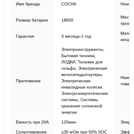
Имя бренда
СОСНА
Номер
Место
Размер батареи
18650
проис
Матер
Гарантия
3 месяца-1 год
анода
Электроинструменты,
Бытовая техника,
ЛОДКИ, Тележки для
гольфа, Электрические
велосипеды/скутеры,
Наиме
Приложение
Электрические
товара
инвалидные коляски,
Электроэнергетические
системы, Системы
хранения солнечной
энергии
Емкость при 20А
120мин
Энерг
Сопротивление
≤30 мОм при 50% SOC
Эффек