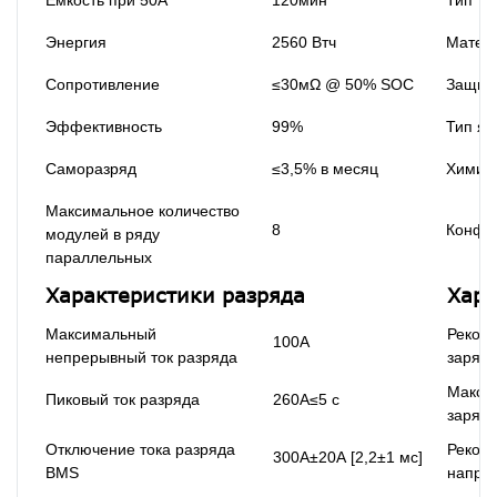
Емкость при 50А
120мин
Тип т
Энергия
2560 Втч
Матери
Сопротивление
≤30мΩ @ 50% SOC
Защита
Эффективность
99%
Тип яч
Саморазряд
≤3,5% в месяц
Химия
Максимальное количество
8
Конфи
модулей в ряду
параллельных
Характеристики разряда
Хара
Максимальный
Реком
100А
непрерывный ток разряда
зарядн
Макси
Пиковый ток разряда
260А≤5 с
зарядн
Отключение тока разряда
Реком
300А±20А [2,2±1 мс]
BMS
напря