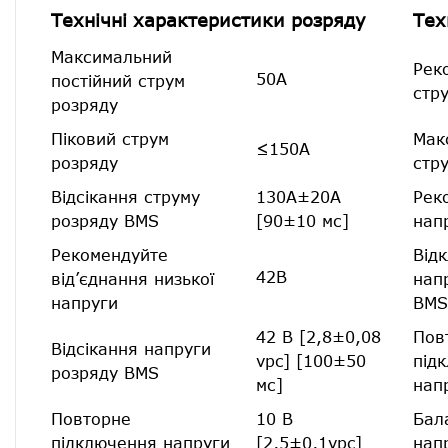
Технічні характеристики розряду
Тех
Максимальний
Рек
50А
постійний струм
стр
розряду
Піковий струм
Мак
≤150А
розряду
стр
Відсікання струму
130А±20А
Рек
розряду BMS
[90±10 мс]
нап
Рекомендуйте
Від
42В
від’єднання низької
нап
напруги
BMS
42 В [2,8±0,08
Пов
Відсікання напруги
vpc] [100±50
під
розряду BMS
мс]
нап
Повторне
10 В
Бал
підключення напруги
[2,5±0,1vpc]
нап