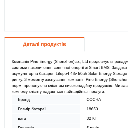
Деталі продуктів
Компанія Pine Energy (Shenzhen)co., Ltd продовжує впроваджу
системи накопичення сонячної енергії зі Smart BMS. Завдяки
акумуляторна батарея Lifepo4 48v 50ah Solar Energy Storage 
ринку. З моменту заснування компанія Pine Energy (Shenzhen
норм, пропонуючи клієнтам високонадійну продукцію. Ми завж
кожному клієнту надаються найнадійніші послуги.
Бренд
СОСНА
Розмір батареї
18650
вага
32 КГ
Гарантія
5 років