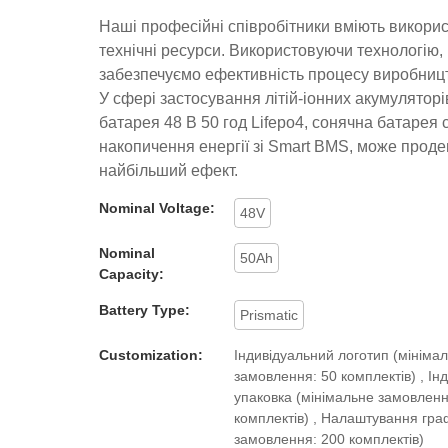
Наші професійні співробітники вміють викори
технічні ресурси. Використовуючи технологію,
забезпечуємо ефективність процесу виробницт
У сфері застосування літій-іонних акумуляторів
батарея 48 В 50 год Lifepo4, сонячна батарея
накопичення енергії зі Smart BMS, може прод
найбільший ефект.
Nominal Voltage:
48V
Nominal
50Ah
Capacity:
Battery Type:
Prismatic
Customization:
Індивідуальний логотип (мініма
замовлення: 50 комплектів) , Ін
упаковка (мінімальне замовленн
комплектів) , Налаштування гра
замовлення: 200 комплектів)