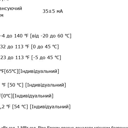
ансуючий
35±5 мА
ум
 -4 до 140 ℉ [від -20 до 60 ℃]
 32 до 113 ℉ [0 до 45 ℃]
 23 до 113 ℉ [-5 до 45 ℃]
℉[65℃][Індивідуальний]
 ℉ [50 ℃] [Індивідуальний]
[0℃][Індивідуальний]
,2 ℉ [54 ℃] [Індивідуальний]
0 кВт-год, 1 МВт-год, Pine Energy прагне до
надати клієнтам безпечни