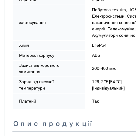
Побутова техніка, ЧО
Електросистеми, Сис
застосування
накопичення сонячно
енергії, Телекомунікац
Акумулятори сонячної
Хімія
LifePo4
Матеріал корпусу
ABS
Захист від короткого
200-400 мкс
замикання
Заряд від високої
129,2 ℉ [54 ℃]
температури
[Індивідуальний]
Платний
Так
Опис продукції