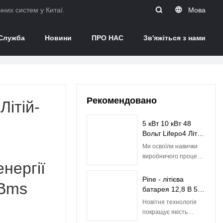
них систем у Китаї.
Мова
Служба
Новини
ПРО НАС
Зв'яжіться з нами
Рекомендовано
Літій-
5 кВт 10 кВт 48
Вольт Lifepo4 Літій-
іонна
Ми освоїли навички
акумуляторна
виробничого процесу
нергії
батарея з
дешевої сонячної
вбудованим BMS|
енергії 5 кВт 10 кВт
Pine - літієва
Сосна
 Bms
Lifepo4 батареї 48 В
батарея 12,8 В 50
50 год літій-іонної
Ач Батареї Lifepo4
Новітня технологія
акумуляторної
для свинцево-
покращує якість
батареї з вбудованим
кислотної батареї
літієвої батареї 12,8 В