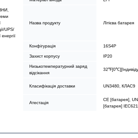
ВНИ,
теми
ї
Назва продукту
Літієва батарея
ії/UPS/
 енергії
Конфігурація
16S4P
Захист корпусу
IP20
Низькотемпературний заряд
32℉[0℃][Індивід
відсікання
Класифікація доставки
UN3480, КЛАС9
CE [батарея], UN
Атестація
[батарея] IEC621