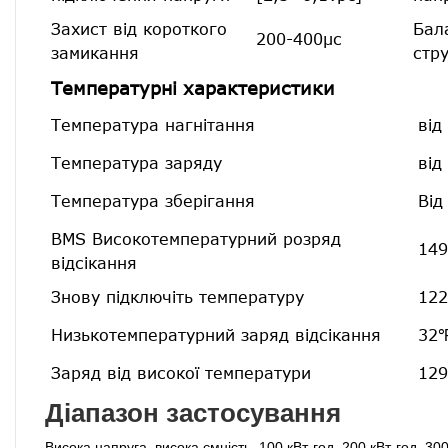
Захист від короткого
Бал
200-400μс
замикання
стр
Температурні характеристики
Температура нагнітання
від
Температура заряду
від
Температура зберігання
Від
BMS Високотемпературний розряд
149
відсікання
Знову підключіть температуру
122
Низькотемпературний заряд відсікання
32℉
Заряд від високої температури
129
Діапазон застосування
Висока напруга, висока ємність, 100 кВт-год, 200 кВт-год, 30