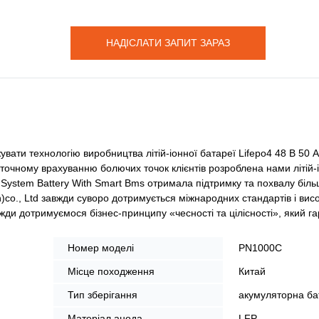
НАДІСЛАТИ ЗАПИТ ЗАРАЗ
вати технологію виробництва літій-іонної батареї Lifepo4 48 В 50 
 точному врахуванню болючих точок клієнтів розроблена нами літій-
System Battery With Smart Bms отримала підтримку та похвалу більш
)co., Ltd завжди суворо дотримується міжнародних стандартів і вис
ди дотримуємося бізнес-принципу «чесності та цілісності», який г
Номер моделі
PN1000C
Місце походження
Китай
Тип зберігання
акумуляторна ба
Матеріал анода
LFP