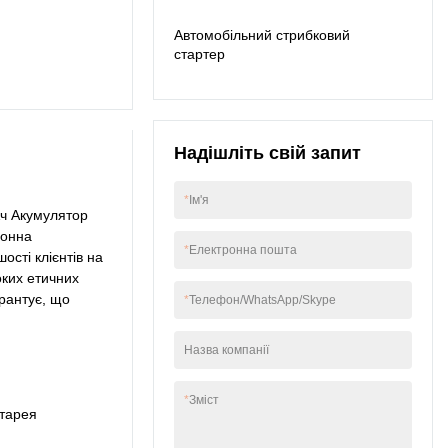
ю та характерною.
Автомобільний стрибковий
Продукт є особливо
стартер
корисним у сфері
контейнерів для
зберігання енергії.
Надішліть свій запит
*
Ім'я
Ач Акумулятор
іонна
*
Електронна пошта
ості клієнтів на
оких етичних
арантує, що
*
Телефон/WhatsApp/Skype
Назва компанії
*
Зміст
тарея