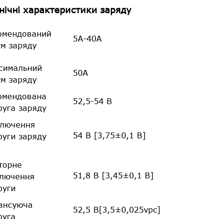
нічні характеристики заряду
омендований
5А-40А
ум заряду
симальний
50А
ум заряду
омендована
52,5-54 В
руга заряду
ключення
54 В [3,75±0,1 В]
руги заряду
торне
51,8 В [3,45±0,1 В]
ключення
руги
ансуюча
52,5 В[3,5±0,025vpc]
руга