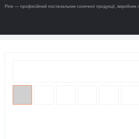
Pine — професійний постачальник сонячної продукції, виробник л
додому
>
Продукти
>
Термін служби батареї Po4
>
Літій-іонний а