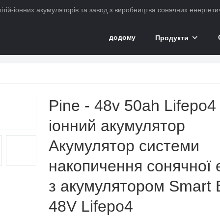
ітій-іонних акумуляторів та завод з виробництва сонячних енергетич
додому
Продукти
кумулятор
Pine - 48v 50ah Lifepo4 
іонний акумулятор
Акумулятор системи
накопичення сонячної е
з акумулятором Smart
48V Lifepo4