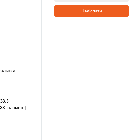
Надіслати
уальний]
38.3
33 [елемент]