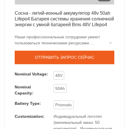
Сосна - литий-ионный аккумулятор 48v 50ah
Lifepo4 Батарея системы хранения солнечной
энергии с умной батареей Bms 48V Lifepo4
Наши профессиональные сотрудники умеют
пользоваться техническими ресурсами.
Используя технологии, мы обеспечиваем
эффективность производственного процесса. В
ОТПРАВИТЬ ЗАПРОС СЕЙЧАС
области применения литий-ионных
аккумуляторов литий-ионный аккумулятор
Lifepo4 48v 50ah Lifepo4 Система хранения
Nominal Voltage:
48V
солнечной энергии Батарея с Smart Bms может
проявить свой наибольший эффект.
Nominal
50Ah
Capacity:
Battery Type:
Prismatic
Customization:
Индивидуальный логотип
(минимальный заказ: 50
комплектов) , Индивидуальная