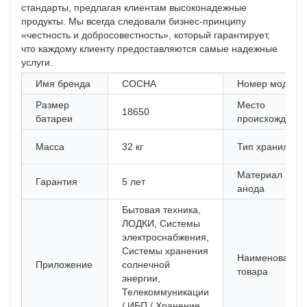
стандарты, предлагая клиентам высоконадежные
продукты. Мы всегда следовали бизнес-принципу
«честность и добросовестность», который гарантирует,
что каждому клиенту предоставляются самые надежные
услуги.
Имя бренда
СОСНА
Номер модели
Размер
Место
18650
батареи
происхождени
Масса
32 кг
Тип хранилищ
Материал
Гарантия
5 лет
анода
Бытовая техника,
ЛОДКИ, Системы
электроснабжения,
Системы хранения
Наименование
Приложение
солнечной
товара
энергии,
Телекоммуникации
/ ИБП / Хранение