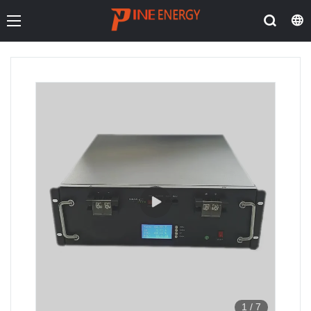
1
/
7