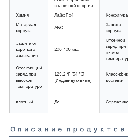
солнечной энергии
Химия
ЛайфПо4
Конфигурация
Материал
Защита
АБС
корпуса
корпуса
Отсечной
Защита от
заряд при
короткого
200-400 мкс
низкой
замыкания
температуре
Отсекающий
заряд при
129,2 ℉ [54 ℃]
Классификаци
высокой
[Индивидуальные]
доставки
температуре
платный
Да
Сертификация
Описание продуктов