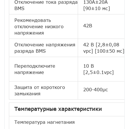
Отключение тока разряда
130А±20А
BMS
[90±10 мс]
Рекомендовать
42В
отключение низкого
напряжения
Отключение напряжения
42 В [2,8±0,08
разряда BMS
vpc] [100±50 мс]
Переподключите
10 В
напряжение
[2,5±0.1vpc]
Защита от короткого
200-400μс
замыкания
Температурные характеристики
Температура нагнетания