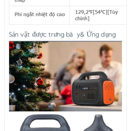
thấp
129,2℉[54℃][Tùy
Phí ngắt nhiệt độ cao
chỉnh]
Sản vật được trưng bày& Ứng dụng