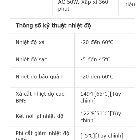
AC 50W, Xấp xỉ 360
hiệu 
phút
Thông số kỹ thuật nhiệt độ
Nhiệt độ xả
-20 đến 60℃
Nhiệt độ sạc
-5 đến 45℃
Nhiệt độ bảo quản
-20 đến 60℃
Xả cắt nhiệt độ cao
149℉[65℃][Tùy
BMS
chỉnh]
122℉[50℃][Tùy
Kết nối lại nhiệt độ
chỉnh]
Phí cắt giảm nhiệt độ
[-5℃][Tùy chỉnh]