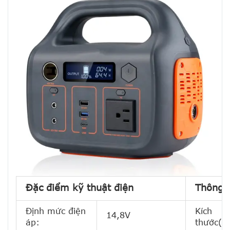
Đặc điểm kỹ thuật điện
Thông s
Định mức điện
Kích
14,8V
áp:
thước(L