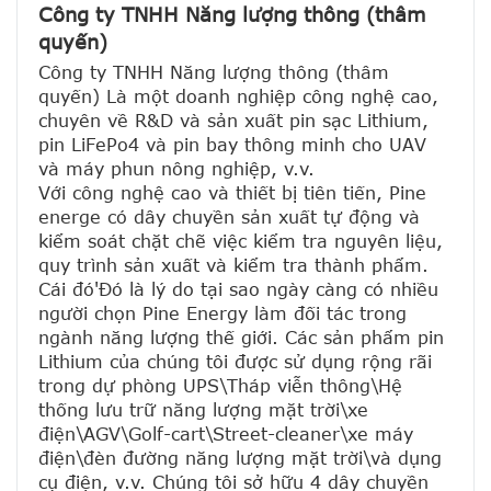
Công ty TNHH Năng lượng thông (thâm 
quyến)
Công ty TNHH Năng lượng thông (thâm 
quyến) Là một doanh nghiệp công nghệ cao, 
chuyên về R&D và sản xuất pin sạc Lithium, 
pin LiFePo4 và pin bay thông minh cho UAV 
và máy phun nông nghiệp, v.v.
Với công nghệ cao và thiết bị tiên tiến, Pine 
energe có dây chuyền sản xuất tự động và 
kiểm soát chặt chẽ việc kiểm tra nguyên liệu, 
quy trình sản xuất và kiểm tra thành phẩm. 
Cái đó'Đó là lý do tại sao ngày càng có nhiều 
người chọn Pine Energy làm đối tác trong 
ngành năng lượng thế giới. Các sản phẩm pin 
Lithium của chúng tôi được sử dụng rộng rãi 
trong dự phòng UPS\Tháp viễn thông\Hệ 
thống lưu trữ năng lượng mặt trời\xe 
điện\AGV\Golf-cart\Street-cleaner\xe máy 
điện\đèn đường năng lượng mặt trời\và dụng 
cụ điện, v.v. Chúng tôi sở hữu 4 dây chuyền 