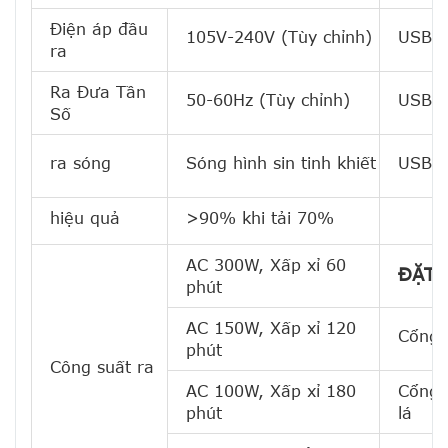
Điện áp đầu
105V-240V (Tùy chỉnh)
USB1
ra
Ra Đưa Tần
50-60Hz (Tùy chỉnh)
USB2
Số
ra sóng
Sóng hình sin tinh khiết
USB-
hiệu quả
>90% khi tải 70%
AC 300W, Xấp xỉ 60
ĐẶT 
phút
AC 150W, Xấp xỉ 120
Cổng 
phút
Công suất ra
AC 100W, Xấp xỉ 180
Cổng 
phút
lá