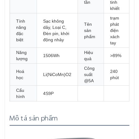
tần
tinh
khiết
trạm
Tính
Sạc không
Tên
phát
năng
dây, Loại C,
sản
điện
đặc
Đèn pin, khởi
phẩm
xách
biệt
động nhảy
tay
Năng
Hiệu
1506Wh
>89%
lượng
quả
Công
Hoá
240
Li(NiCoMn)O2
suất
học
phút
@5A
Cấu
4S9P
hình
Mô tả sản phẩm