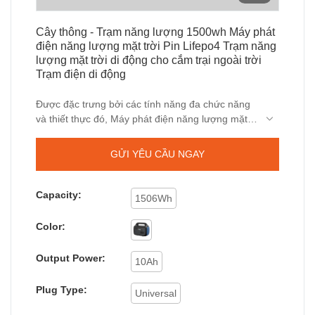
Cây thông - Trạm năng lượng 1500wh Máy phát
điện năng lượng mặt trời Pin Lifepo4 Trạm năng
lượng mặt trời di động cho cắm trại ngoài trời
Trạm điện di động
Được đặc trưng bởi các tính năng đa chức năng
và thiết thực đó, Máy phát điện năng lượng mặt
trời 1500wh Trạm phát điện năng lượng mặt trời
di động chạy bằng pin Lifepo4 dành cho cắm trại
GỬI YÊU CẦU NGAY
ngoài trời đã được phê duyệt để sử dụng trong
(các) lĩnh vực Trạm điện di động. Dự kiến ​​sẽ ngày
càng có nhiều người sử dụng công nhận nó vì
Capacity:
1506Wh
hiệu suất mạnh mẽ của nó và nó cũng sẽ mang
lại nhiều lợi ích hơn cho mọi người trong các lĩnh
Color:
vực khác nhau.
Output Power:
10Ah
Plug Type:
Universal