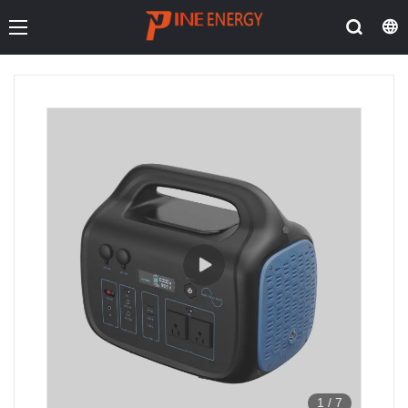
1
/
7