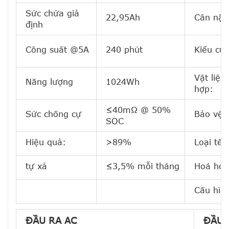
Sức chứa giả
22,95Ah
Cân nặn
định
Công suất @5A
240 phút
Kiểu cuố
Vật liệu
Năng lượng
1024Wh
hợp:
≤40mΩ @ 50%
Sức chống cự
Bảo vệ 
SOC
Hiệu quả:
>89%
Loại tế 
tự xả
≤3,5% mỗi tháng
Hoá học
Cấu hìn
ĐẦU RA AC
ĐẦU 