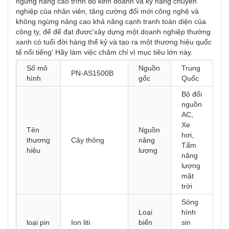
ngừng nâng cao trình độ kinh doanh và kỹ năng chuyên
nghiệp của nhân viên, tăng cường đổi mới công nghệ và
không ngừng nâng cao khả năng cạnh tranh toàn diện của
công ty, để để đạt được'xây dựng một doanh nghiệp thường
xanh có tuổi đời hàng thế kỷ và tạo ra một thương hiệu quốc
tế nổi tiếng' Hãy làm việc chăm chỉ vì mục tiêu lớn này.
Số mô
Nguồn
Trung
PN-AS1500B
hình
gốc
Quốc
Bộ đổi
nguồn
AC,
Xe
Tên
Nguồn
hơi,
thương
Cây thông
năng
Tấm
hiệu
lượng
năng
lượng
mặt
trời
Sóng
Loại
hình
loại pin
Ion liti
biến
sin