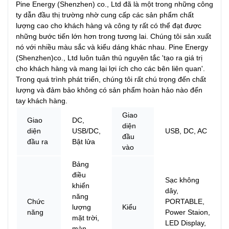
Pine Energy (Shenzhen) co., Ltd đã là một trong những công
ty dẫn đầu thị trường nhờ cung cấp các sản phẩm chất
lượng cao cho khách hàng và công ty rất có thể đạt được
những bước tiến lớn hơn trong tương lai. Chúng tôi sản xuất
nó với nhiều màu sắc và kiểu dáng khác nhau. Pine Energy
(Shenzhen)co., Ltd luôn tuân thủ nguyên tắc 'tạo ra giá trị
cho khách hàng và mang lại lợi ích cho các bên liên quan'.
Trong quá trình phát triển, chúng tôi rất chú trọng đến chất
lượng và đảm bảo không có sản phẩm hoàn hảo nào đến
tay khách hàng.
Giao
Giao
DC,
diện
diện
USB/DC,
USB, DC, AC
đầu
đầu ra
Bật lửa
vào
Bảng
điều
Sạc không
khiển
dây,
năng
Chức
PORTABLE,
lượng
Kiểu
năng
Power Staion,
mặt trời,
LED Display,
màn