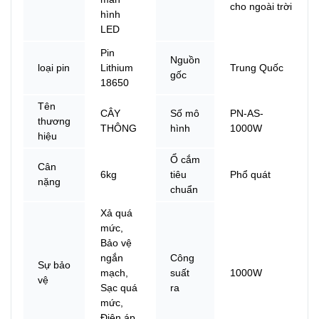
cho ngoài trời
hình
LED
Pin
Nguồn
loại pin
Lithium
Trung Quốc
gốc
18650
Tên
CÂY
Số mô
PN-AS-
thương
THÔNG
hình
1000W
hiệu
Ổ cắm
Cân
6kg
tiêu
Phổ quát
nặng
chuẩn
Xả quá
mức,
Bảo vệ
ngắn
Công
Sự bảo
mạch,
suất
1000W
vệ
Sạc quá
ra
mức,
Điện áp