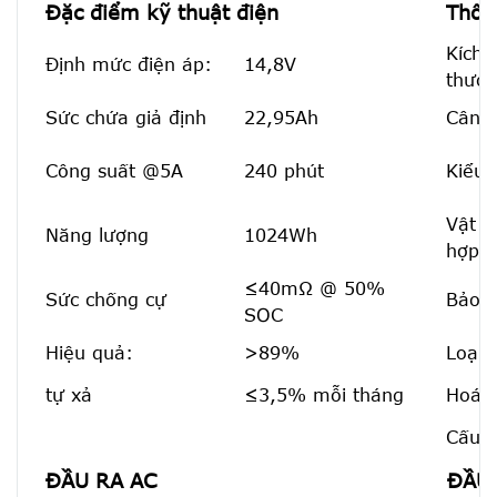
Đặc điểm kỹ thuật điện
Thôn
Kích
Định mức điện áp:
14,8V
thướ
Sức chứa giả định
22,95Ah
Cân 
Công suất @5A
240 phút
Kiểu 
Vật l
Năng lượng
1024Wh
hợp:
≤40mΩ @ 50%
Sức chống cự
Bảo v
SOC
Hiệu quả:
>89%
Loại 
tự xả
≤3,5% mỗi tháng
Hoá h
Cấu h
ĐẦU RA AC
ĐẦU