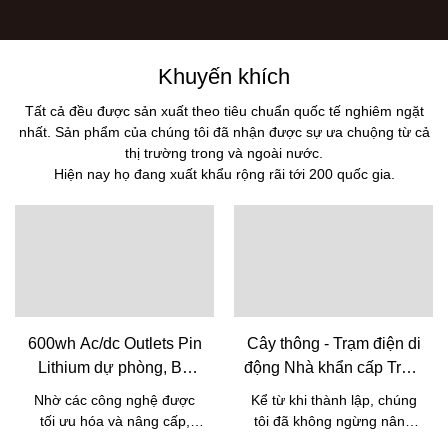
Khuyến khích
Tất cả đều được sản xuất theo tiêu chuẩn quốc tế nghiêm ngặt
nhất. Sản phẩm của chúng tôi đã nhận được sự ưa chuộng từ cả
thị trường trong và ngoài nước.
Hiện nay họ đang xuất khẩu rộng rãi tới 200 quốc gia.
600wh Ac/dc Outlets Pin
Cây thông - Trạm điện di
Lithium dự phòng, Bộ
động Nhà khẩn cấp Trạm
lưu trữ năng lượng tại
năng lượng mặt trời di
Nhờ các công nghệ được
Kể từ khi thành lập, chúng
nhà, Trạm phát điện di
động Pin Lifepo4 Điện di
tối ưu hóa và nâng cấp,
tôi đã không ngừng nâng
động ngoài trời
động Trạm điện di động
chúng tôi đã chế tạo thành
cấp các công nghệ sản