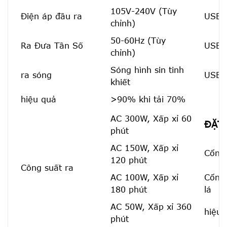
105V-240V (Tùy
Điện áp đầu ra
USB1
chỉnh)
50-60Hz (Tùy
Ra Đưa Tần Số
USB2
chỉnh)
Sóng hình sin tinh
ra sóng
USB-
khiết
hiệu quả
>90% khi tải 70%
AC 300W, Xấp xỉ 60
ĐẶT 
phút
AC 150W, Xấp xỉ
Cổng
120 phút
Công suất ra
AC 100W, Xấp xỉ
Cổng 
180 phút
lá
AC 50W, Xấp xỉ 360
hiệu 
phút