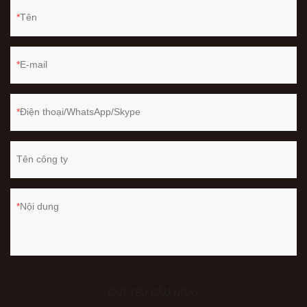
Tên
E-mail
Điện thoại/WhatsApp/Skype
Tên công ty
Nội dung
GỬI YÊU CẦU NGAY