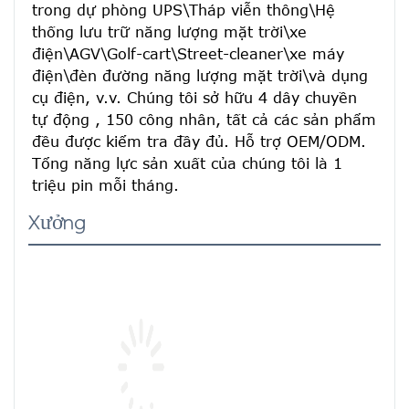
trong dự phòng UPS\Tháp viễn thông\Hệ 
thống lưu trữ năng lượng mặt trời\xe 
điện\AGV\Golf-cart\Street-cleaner\xe máy 
điện\đèn đường năng lượng mặt trời\và dụng 
cụ điện, v.v. Chúng tôi sở hữu 4 dây chuyền 
tự động , 150 công nhân, tất cả các sản phẩm 
đều được kiểm tra đầy đủ. Hỗ trợ OEM/ODM. 
Tổng năng lực sản xuất của chúng tôi là 1 
triệu pin mỗi tháng.
Xưởng