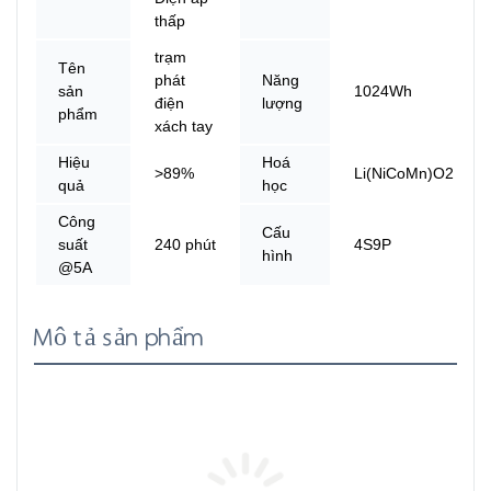
thấp
trạm
Tên
phát
Năng
sản
1024Wh
điện
lượng
phẩm
xách tay
Hiệu
Hoá
>89%
Li(NiCoMn)O2
quả
học
Công
Cấu
suất
240 phút
4S9P
hình
@5A
Mô tả sản phẩm