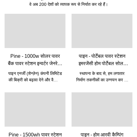
वे अब 200 देशों को व्यापक रूप से निर्यात कर रहे हैं।
Pine - 1000w सोलर पावर
पाइन - पोर्टेबल पावर स्टेशन
बैंक पावर स्टेशन इन्वर्टर जेनरेटर
इमरजेंसी होम पोर्टेबल सोलर
पोर्टेबल पावर स्टेशन आउटडोर
पावर स्टेशन Lifepo4 बैटरी
पाइन एनर्जी (शेन्ज़ेन) कंपनी लिमिटेड
स्थापना के बाद से, हम लगातार
कैम्पिंग Lifepo4 लिथियम बैटरी
पोर्टेबल पावर पोर्टेबल पावर
की बिक्री को बढ़ावा देने और वैश्विक
निर्माण तकनीकों का उन्नयन कर रहे
पोर्टेबल पावर स्टेशन
स्टेशन
बाजार में हमारी लोकप्रियता बढ़ाने के
हैं। उन तकनीकों के लिए धन्यवाद,
लिए, हम अपने उत्पादों और सेवाओं
उत्पाद के प्रदर्शन में भी बहुत सुधार
को बढ़ावा देने के लिए मार्केटिंग
हुआ है। इसका व्यापक अनुप्रयोग है
रणनीतियों को सख्ती से लागू करते हैं,
और अब इसे पावर बैंक और पावर
जैसे कि प्रदर्शनियों में भाग लेना और
स्टेशन के क्षेत्र में पाया जा सकता
फेसबुक जैसे सोशल मीडिया पर अपनी
है।
जानकारी को अपडेट करना। हमारा
चिरस्थायी उद्देश्य उद्योग में सबसे
Pine - 1500wh पावर स्टेशन
पाइन - होम आरवी कैम्पिंग