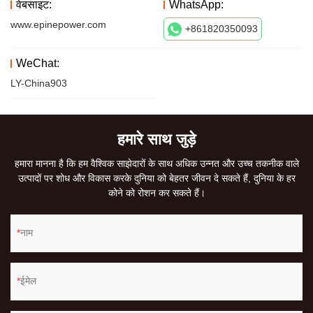
वेबसाइट:
WhatsApp:
www.epinepower.com
+861820350093
WeChat:
LY-China903
हमारे साथ जुड़े
हमारा मानना ​​है कि हम वैश्विक साझेदारों के साथ अधिक उन्नत और उच्च तकनीक वाले
उत्पादों पर शोध और विकास करके दुनिया को बेहतर जीवन दे सकते हैं, दुनिया के हर
कोने को रोशन कर सकते हैं।
नाम
ईमेल