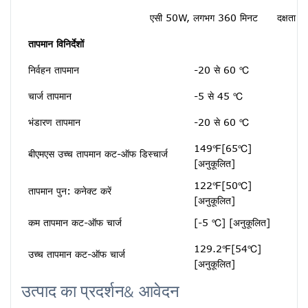
एसी 50W, लगभग 360 मिनट
दक्षता
तापमान विनिर्देशों
श
निर्वहन तापमान
-20 से 60 ℃
ए
चार्ज तापमान
-5 से 45 ℃
क
भंडारण तापमान
-20 से 60 ℃
स
149℉[65℃]
बीएमएस उच्च तापमान कट-ऑफ डिस्चार्ज
प
[अनुकूलित]
122℉[50℃]
तापमान पुन: कनेक्ट करें
क
[अनुकूलित]
कम तापमान कट-ऑफ चार्ज
[-5 ℃] [अनुकूलित]
ह
129.2℉[54℃]
उच्च तापमान कट-ऑफ चार्ज
म
[अनुकूलित]
उत्पाद का प्रदर्शन& आवेदन