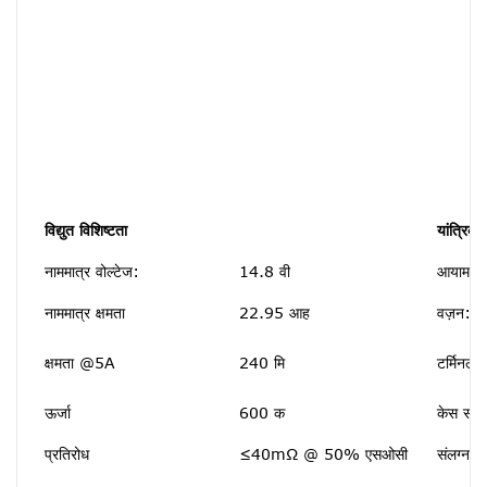
विद्युत विशिष्टता
यांत्रिक व
नाममात्र वोल्टेज:
14.8 वी
आयाम (ए
नाममात्र क्षमता
22.95 आह
वज़न:
क्षमता @5A
240 मि
टर्मिनल 
ऊर्जा
600 क
केस सामग
प्रतिरोध
≤40mΩ @ 50% एसओसी
संलग्नक स