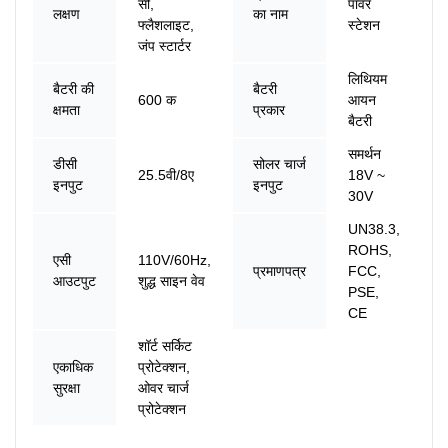
सी,
पावर
लक्षण
का नाम
फ्लैशलाइट,
स्टेशन
जंप स्टार्टर
लिथियम
बैटरी की
बैटरी
600 क
आयन
क्षमता
प्रकार
बैटरी
समर्थन
डीसी
सोलर चार्ज
25.5वी/8ए
18V ~
इनपुट
इनपुट
30V
UN38.3,
ROHS,
एसी
110V/60Hz,
प्रमाणपत्र
FCC,
आउटपुट
शुद्ध साइन वेव
PSE,
CE
शॉर्ट सर्किट
एकाधिक
प्रोटेक्शन,
सुरक्षा
ओवर चार्ज
प्रोटेक्शन