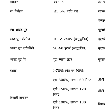
क्षमता:
>89%
सेल प्रक
स्व निर्वहन
≤3.5% प्रति माह
रसायन वि
विन्यास:
एसी आउट पुट
यूएसबी 
आउटपुट वोल्टेज
105V-240V (अनुकूलित)
यूएसबी 
आउट पुट फ्रीक्वेंसी
50-60 हर्ट्ज (अनुकूलित)
यूएसबी 
आउट पुट वेव
शुद्ध रेखीय लहर
यूएसबी
दक्षता
>70% लोड पर 90%
एसी 300W, लगभग 60 मिनट
डीसी आउ
एसी 150W, लगभग 120
डीसी 5.5
मिनट
बिजली उत्पादन
एसी 100W, लगभग 180
सिगरेट ल
मिनट