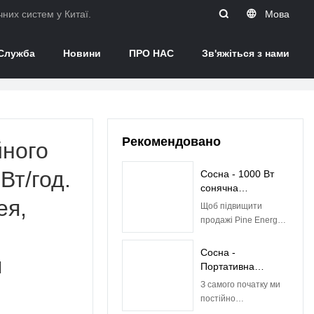
них систем у Китаї.
Мова
Служба
Новини
ПРО НАС
Зв'яжіться з нами
Рекомендовано
йного
Вт/год.
Сосна - 1000 Вт
сонячна
ея,
енергосистема
Щоб підвищити
Електростанція
продажі Pine Energy
Інвертор
(Shenzhen)co., Ltd і
Генератор
підвищити нашу
Сосна -
Портативна
я
популярність на
Портативна
електростанція
світовому ринку, ми
електростанція
З самого початку ми
Відкритий кемпінг
суворо виконуємо
Аварійна домашня
постійно
Літієва батарея
маркетингові
портативна
вдосконалюємо
Lifepo4