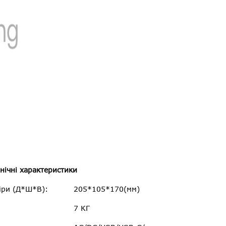
нічні характеристики
іри (Д*Ш*В):
205*105*170(мм)
:
7 КГ