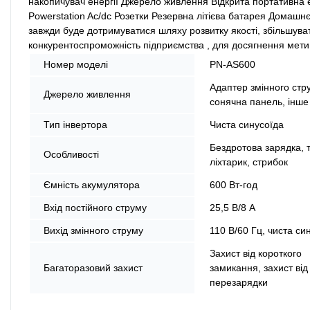
накопичувач енергії Джерело живлення Відкрита портативна 
Powerstation Ac/dc Розетки Резервна літієва батарея Домашн
завжди буде дотримуватися шляху розвитку якості, збільшуват
конкурентоспроможність підприємства , для досягнення мети 
Номер моделі
PN-AS600
Адаптер змінного стр
Джерело живлення
сонячна панель, інше
Тип інвертора
Чиста синусоїда
Бездротова зарядка, 
Особливості
ліхтарик, стрибок
Ємність акумулятора
600 Вт-год
Вхід постійного струму
25,5 В/8 А
Вихід змінного струму
110 В/60 Гц, чиста си
Захист від короткого
Багаторазовий захист
замикання, захист від
перезарядки