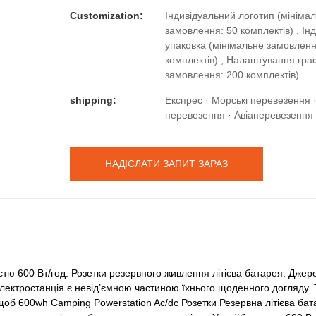
Customization:
Індивідуальний логотип (мініма
замовлення: 50 комплектів) , Ін
упаковка (мінімальне замовленн
комплектів) , Налаштування гра
замовлення: 200 комплектів)
shipping:
Експрес · Морські перевезення 
перевезення · Авіаперевезення
НАДІСЛАТИ ЗАПИТ ЗАРАЗ
стю 600 Вт/год. Розетки резервного живлення літієва батарея. Дже
лектростанція є невід’ємною частиною їхнього щоденного догляду. 
щоб 600wh Camping Powerstation Ac/dc Розетки Резервна літієва б