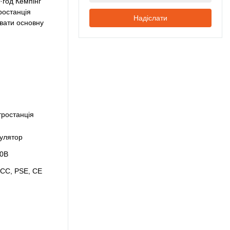
·год Кемпінг
ростанція
Надіслати
увати основну
тростанція
мулятор
30В
CC, PSE, CE