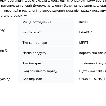
електростанція, щоб отримати широку оцінку. У майбутньому 600 Вт
є накопичувач енергії Джерело живлення Відкрита портативна елект
и інвестиції в технології та впровадження талантів, завжди покращ
сталого розвитку.
Місце походження
Китай
уму,
тип батареї
LiFePO4
Тип контролера
MPPT
тип C,
Назва продукту
портативна елек
Тип батареї
Літій-іонний аку
Вхід сонячного заряду
Підтримка 18В~
нусоїда
Сертифікати
UN38.3, ROHS, F