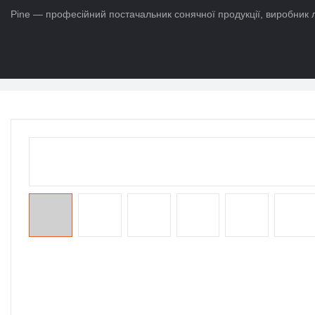
Pine — професійний постачальник сонячної продукції, виробник л
додому
>
Продукти
>
Термін служби батареї Po4
>
Портативна со