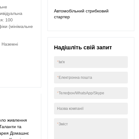
сферах.
літієво-іонна
льне
Автомобільний стрибковий
електростанція Home
дивідуальна
стартер
Rv Camping 18650
я: 100
Lithium Battery Power
фіки (мінімальне
Station.
· Наземні
Надішліть свій запит
*
Ім'я
*
Електронна пошта
*
Телефон/WhatsApp/Skype
Назва компанії
рело живлення
*
Зміст
Таланти та
атарея Домашнє