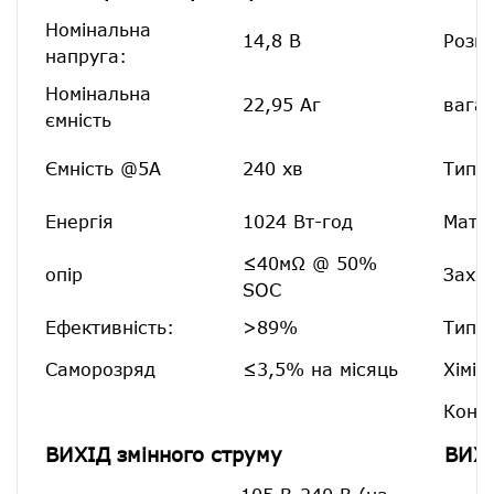
Номінальна
14,8 В
Розм
напруга:
Номінальна
22,95 Аг
вага:
ємність
Ємність @5A
240 хв
Тип т
Енергія
1024 Вт-год
Матер
≤40мΩ @ 50%
опір
Захис
SOC
Ефективність:
>89%
Тип к
Саморозряд
≤3,5% на місяць
Хімія
Конфі
ВИХІД змінного струму
ВИХ