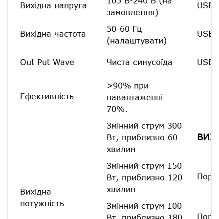
105 В-240 В (на
Вихідна напруга
USB 
замовлення)
50-60 Гц
Вихідна частота
USB 
(налаштувати)
Out Put Wave
Чиста синусоїда
USB-
>90% при
Ефективність
навантаженні
70%.
Змінний струм 300
ВИХ
Вт, приблизно 60
хвилин
Змінний струм 150
Порт
Вт, приблизно 120
хвилин
Вихідна
потужність
Змінний струм 100
Порт
Вт, приблизно 180