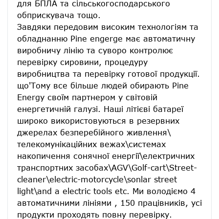
для БПЛА та сільськогосподарського 
обприскувача тощо.
Завдяки передовим високим технологіям та 
обладнанню Pine engerge має автоматичну 
виробничу лінію та суворо контролює 
перевірку сировини, процедуру 
виробництва та перевірку готової продукції. 
що'Тому все більше людей обирають Pine 
Energy своїм партнером у світовій 
енергетичній галузі. Наші літієві батареї 
широко використовуються в резервних 
джерелах безперебійного живлення\ 
телекомунікаційних вежах\системах 
накопичення сонячної енергії\електричних 
транспортних засобах\AGV\Golf-cart\Street-
cleaner\electric-motorcycle\sonlar street 
light\and a electric tools etc. Ми володіємо 4 
автоматичними лініями , 150 працівників, усі 
продукти проходять повну перевірку. 