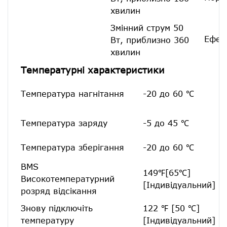
хвилин
Змінний струм 50
Ефек
Вт, приблизно 360
хвилин
Температурні характеристики
Температура нагнітання
-20 до 60 ℃
Температура заряду
-5 до 45 ℃
Температура зберігання
-20 до 60 ℃
BMS
149℉[65℃]
Високотемпературний
[Індивідуальний]
розряд відсікання
Знову підключіть
122 ℉ [50 ℃]
температуру
[Індивідуальний]