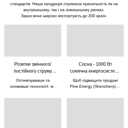
стандартів. Наша продукція отримала прихильність як на
внутрішньому, так і на зовнішньому ринках.
Зараз вони широко експортують до 200 країн.
Розетки змінного/
Сосна - 1000 Вт
постійного струму
сонячна енергосистема
потужністю 600 Вт/год.
Електростанція
Оптимізувавши та
Щоб підвищити продажі
Резервна літієва
Інвертор Генератор
оновивши технології, ми
Pine Energy (Shenzhen)co.,
батарея, джерело
Портативна
успішно зробили 600wh
Ltd і підвищити нашу
Camping Powerstation
живлення для
популярність на світовому
електростанція
Ac/dc Розетки Резервна
ринку, ми суворо
домашнього зберігання
Відкритий кемпінг
літієва батарея Домашнє
виконуємо маркетингові
енергії, портативна
Літієва батарея Lifepo4
накопичувач енергії
стратегії, такі як
електростанція для
Портативна
Джерело живлення
відвідування виставок і
вуличного
електростанція