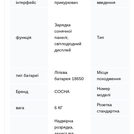
інтерфейс
прикурювач
введення
Зарядка
сонячної
функція
панелі,
Тип
світлодіодний
дисплей
Літієва
Місце
тип батареї
батарея 18650
походження
Номер
Бренд
СОСНА
моделі
Розетка
вага
6 КГ
стандартна
Надмірна
розрядка,
захист від