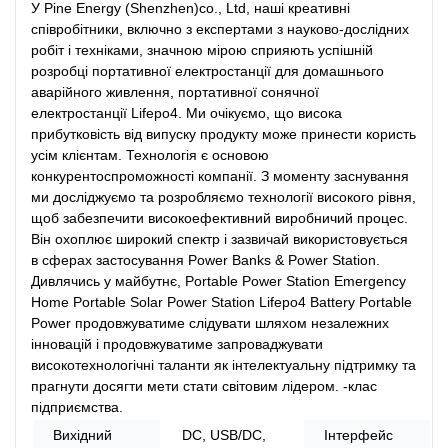
У Pine Energy (Shenzhen)co., Ltd, наші креативні
співробітники, включно з експертами з науково-дослідних
робіт і техніками, значною мірою сприяють успішній
розробці портативної електростанції для домашнього
аварійного живлення, портативної сонячної
електростанції Lifepo4. Ми очікуємо, що висока
прибутковість від випуску продукту може принести користь
усім клієнтам. Технологія є основою
конкурентоспроможності компанії. З моменту заснування
ми досліджуємо та розробляємо технології високого рівня,
щоб забезпечити високоефективний виробничий процес.
Він охоплює широкий спектр і зазвичай використовується
в сферах застосування Power Banks & Power Station.
Дивлячись у майбутнє, Portable Power Station Emergency
Home Portable Solar Power Station Lifepo4 Battery Portable
Power продовжуватиме слідувати шляхом незалежних
інновацій і продовжуватиме запроваджувати
високотехнологічні таланти як інтелектуальну підтримку та
прагнути досягти мети стати світовим лідером. -клас
підприємства.
Вихідний
DC, USB/DC,
Інтерфейс