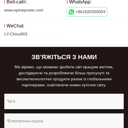
Веб-сайт:
WhatsApp:
www.epinepower.com
+861820350093
WeChat:
LY-China903
ЗВ'ЯЖІТЬСЯ З НАМИ
Ми віримо, що можемо зробити світ кращим життям,
досліджуючи та розробляючи більш просунуті та
високотехнологічні продукти разом із глобальними
партнерами, освітлюючи кожен куточок світу.
Ім'я
Електронна пошта