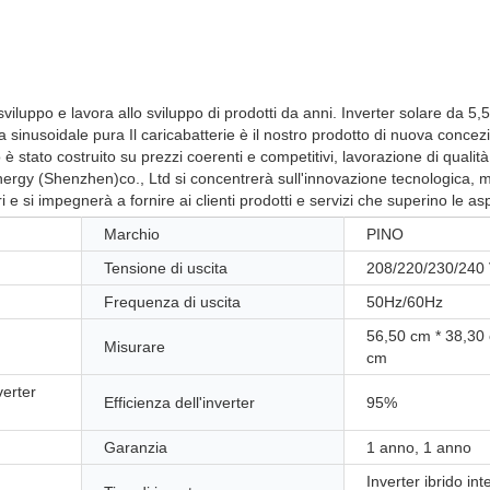
sviluppo e lavora allo sviluppo di prodotti da anni. Inverter solare da 5
sinusoidale pura Il caricabatterie è il nostro prodotto di nuova concez
è stato costruito su prezzi coerenti e competitivi, lavorazione di qualità
 Energy (Shenzhen)co., Ltd si concentrerà sull'innovazione tecnologica, m
 e si impegnerà a fornire ai clienti prodotti e servizi che superino le asp
Marchio
PINO
Tensione di uscita
208/220/230/240
Frequenza di uscita
50Hz/60Hz
56,50 cm * 38,30
Misurare
cm
verter
Efficienza dell'inverter
95%
Garanzia
1 anno, 1 anno
Inverter ibrido int