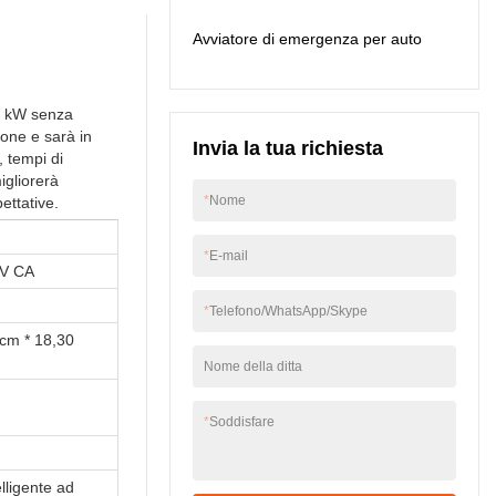
degli inverter solari.
2kva 3kva 4kva 5kva
Avviatore di emergenza per auto
Pwm Hybrid Solar
Inverter Off Grid Solar
Inverter. Ora ha una
gamma di applicazioni
,5 kW senza
più ampia e può
ione e sarà in
Invia la tua richiesta
essere vista
, tempi di
principalmente nei
igliorerà
campi dell'inverter
*
Nome
ettative.
solare, batteria agli
ioni di litio , Inverter di
*
E-mail
alimentazione CC /
 V CA
CA, stazione portatile
esterna, avviatore di
*
Telefono/WhatsApp/Skype
emergenza per auto.
 cm * 18,30
Nome della ditta
*
Soddisfare
elligente ad