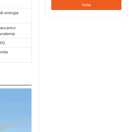
Invia
di energia
raccarico
ovratemp
001
onda