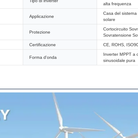
Tipo di inverter
alta frequenza
Casa del sistema 
Applicazione
solare
Cortocircuito Sov
Protezione
Sovratensione S
Certificazione
CE, ROHS, ISO9
Inverter MPPT a 
Forma d'onda
sinusoidale pura