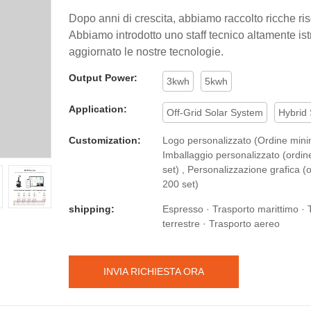
Dopo anni di crescita, abbiamo raccolto ricche ri
Abbiamo introdotto uno staff tecnico altamente ist
aggiornato le nostre tecnologie.
Output Power:
3kwh
5kwh
Application:
Off-Grid Solar System
Hybrid
Customization:
Logo personalizzato (Ordine minim
Imballaggio personalizzato (ordi
set) , Personalizzazione grafica (
200 set)
shipping:
Espresso · Trasporto marittimo · 
terrestre · Trasporto aereo
INVIA RICHIESTA ORA