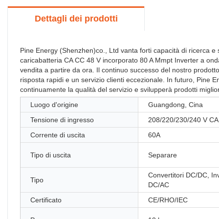
Dettagli dei prodotti
Pine Energy (Shenzhen)co., Ltd vanta forti capacità di ricerca e 
caricabatteria CA CC 48 V incorporato 80 A Mmpt Inverter a onda 
vendita a partire da ora. Il continuo successo del nostro prodotto 
risposta rapidi e un servizio clienti eccezionale. In futuro, Pine
continuamente la qualità del servizio e svilupperà prodotti migliori
Luogo d'origine
Guangdong, Cina
Tensione di ingresso
208/220/230/240 V CA
Corrente di uscita
60A
Tipo di uscita
Separare
Convertitori DC/DC, In
Tipo
DC/AC
Certificato
CE/RHO/IEC