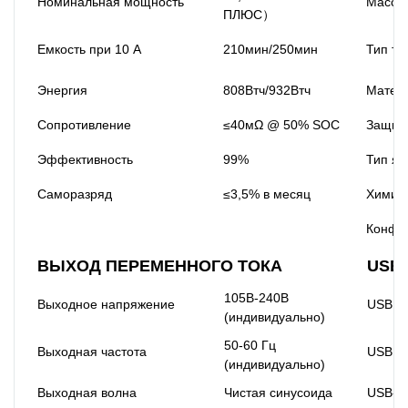
Номинальная мощность
Масса
ПЛЮС）
Емкость при 10 А
210мин/250мин
Тип т
Энергия
808Втч/932Втч
Матери
Сопротивление
≤40мΩ @ 50% SOC
Защита
Эффективность
99%
Тип яч
Саморазряд
≤3,5% в месяц
Химия
Конфи
ВЫХОД ПЕРЕМЕННОГО ТОКА
USB
105В-240В
Выходное напряжение
USB 1
(индивидуально)
50-60 Гц
Выходная частота
USB 2
(индивидуально)
Выходная волна
Чистая синусоида
USB-C