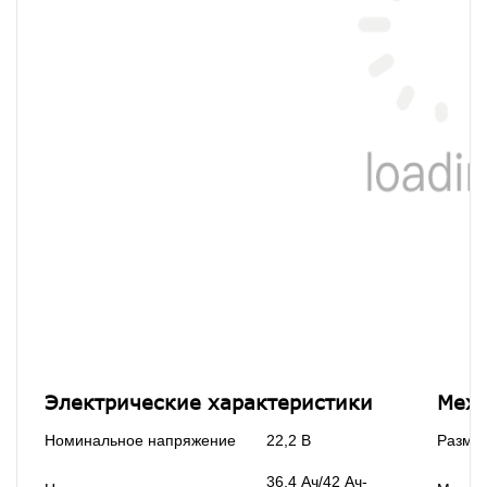
Электрические характеристики
Меха
Номинальное напряжение
22,2 В
Разме
36,4 Ач/42 Ач-