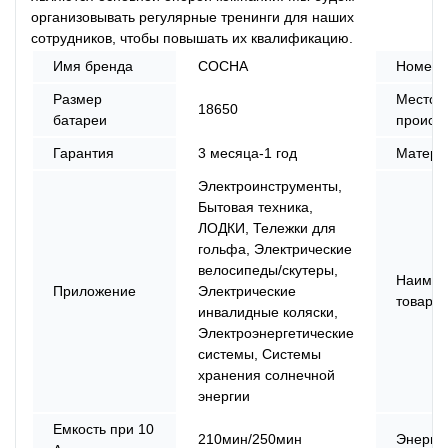
организовывать регулярные тренинги для наших
сотрудников, чтобы повышать их квалификацию.
Имя бренда
СОСНА
Номер 
Размер
Место
18650
батареи
происх
Гарантия
3 месяца-1 год
Матери
Электроинструменты,
Бытовая техника,
ЛОДКИ, Тележки для
гольфа, Электрические
велосипеды/скутеры,
Наимен
Приложение
Электрические
товара
инвалидные коляски,
Электроэнергетические
системы, Системы
хранения солнечной
энергии
Емкость при 10
210мин/250мин
Энерги