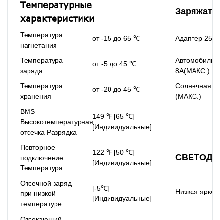
Температурные
Заряжать
характеристики
Температура
от -15 до 65 ℃
Адаптер 25В 
нагнетания
Температура
Автомобиль 
от -5 до 45 ℃
заряда
8А(МАКС.)
Температура
Солнечная 23
от -20 до 45 ℃
хранения
(МАКС.)
BMS
149 ℉ [65 ℃]
Высокотемпературная
[Индивидуальные]
отсечка Разрядка
Повторное
122 ℉ [50 ℃]
СВЕТОДИ
подключение
[Индивидуальные]
Температура
Отсечной заряд
[-5℃]
Низкая яркос
при низкой
[Индивидуальные]
температуре
Отсекающий